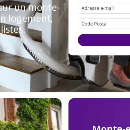
 sur un monte-
'un logement,
istes.
monte-