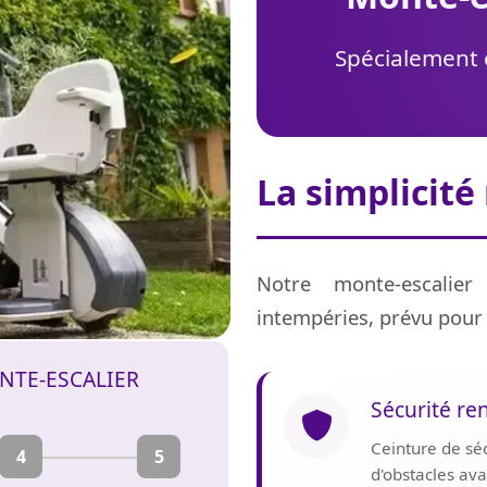
Spécialement c
La simplicité
Notre monte-escalier
intempéries, prévu pour 
NTE-ESCALIER
Sécurité re
Ceinture de sé
4
5
d'obstacles av