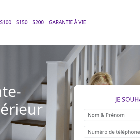
S100
S150
S200
GARANTIE À VIE
te-
JE SOUH
térieur