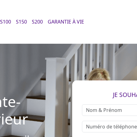
S100
S150
S200
GARANTIE À VIE
JE SOUH
te-
rieur