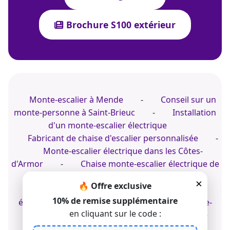
Brochure S100 extérieur
Monte-escalier à Mende
-
Conseil sur un
monte-personne à Saint-Brieuc
-
Installation
d'un monte-escalier électrique
Fabricant de chaise d'escalier personnalisée
-
Monte-escalier électrique dans les Côtes-
d'Armor
-
Chaise monte-escalier électrique de
jardin
×
🔥 Offre exclusive
Conseil sur un fauteuil monte-escalier
10% de remise supplémentaire
électrique
-
Conseil sur une chaise monte-
en cliquant sur le code :
escalier à Marseille
-
Acheter une chaise
d'escalier