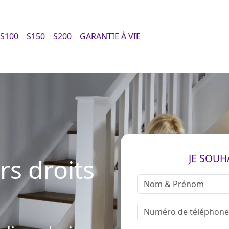
S100
S150
S200
GARANTIE À VIE
JE SOUH
rs droits