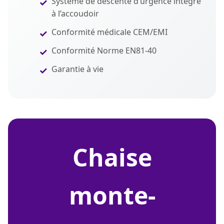
Système de descente d’urgence intégré
à l’accoudoir
Conformité médicale CEM/EMI
Conformité Norme EN81-40
Garantie à vie
chaise
monte-