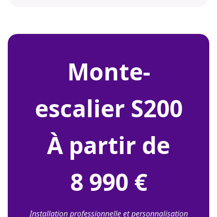
Brochure S200
Prix d'un monte-personne motorisé pour escaliers
droits
-
Monte-escalier avec capteurs de
sécurité
-
Prix d'un monte-escalier intérieur en
Savoie
Installer un monte-escalier droit dans l'Aube
-
Monte-personne dans le Calvados
-
Siège
pour personne à mobilité réduite
Monte-escalier avec accoudoirs confortables
-
Achat d'un fauteuil élévateur monte-escalier
-
Achat d'un monte-escalier électrique à
Grenoble