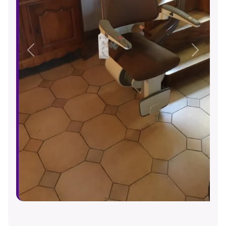
escalier S200
À partir de
8 990 €
Installation professionnelle et personnalisation
incluses
Disponible partout en France (hors Corse et
DOM-TOM)
Devis gratuit