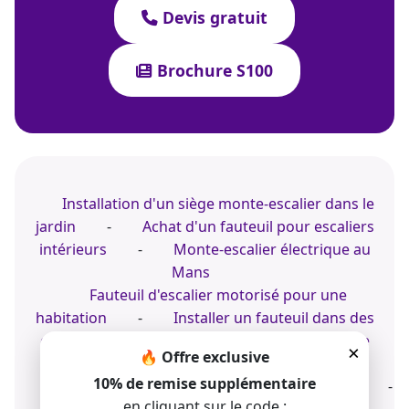
Devis gratuit
Brochure S100
Installation d'un siège monte-escalier dans le
jardin
-
Achat d'un fauteuil pour escaliers
intérieurs
-
Monte-escalier électrique au
Mans
Fauteuil d'escalier motorisé pour une
habitation
-
Installer un fauteuil dans des
escaliers extérieurs
-
Expert de la chaise
×
🔥 Offre exclusive
motorisée
10% de remise supplémentaire
Conseil sur une chaise pour escalier intérieur
-
en cliquant sur le code :