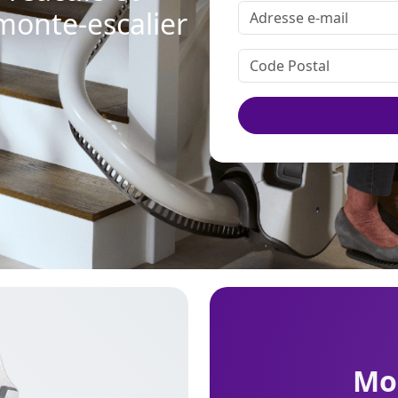
monte-escalier
m