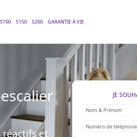
S100
S150
S200
GARANTIE À VIE
escalier
JE SOUH
réactifs et