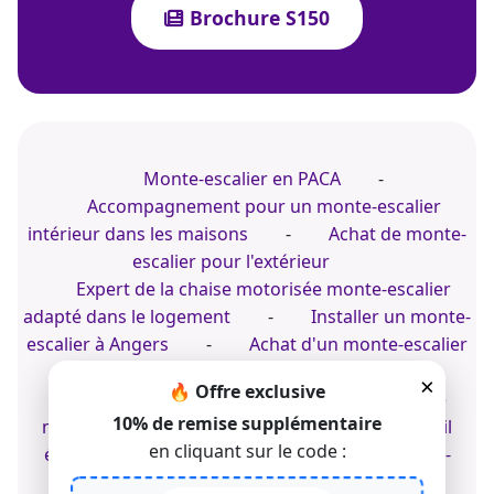
Brochure S150
Monte-escalier en PACA
-
Accompagnement pour un monte-escalier
intérieur dans les maisons
-
Achat de monte-
escalier pour l'extérieur
Expert de la chaise motorisée monte-escalier
adapté dans le logement
-
Installer un monte-
escalier à Angers
-
Achat d'un monte-escalier
électrique à Laon
×
🔥 Offre exclusive
Accompagnement pour l'achat d'une chaise
10% de remise supplémentaire
monte-escalier droit
-
Acheter un fauteuil
en cliquant sur le code :
électrique
-
Comparer nos sièges monte-
escalier