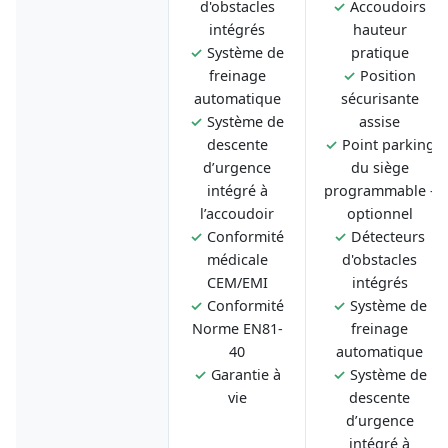
d'obstacles
✓
Accoudoirs
intégrés
hauteur
✓
Système de
pratique
freinage
✓
Position
automatique
sécurisante
✓
Système de
assise
descente
✓
Point parking
d’urgence
du siège
intégré à
programmable -
l’accoudoir
optionnel
✓
Conformité
✓
Détecteurs
médicale
d'obstacles
CEM/EMI
intégrés
✓
Conformité
✓
Système de
Norme EN81-
freinage
40
automatique
✓
Garantie à
✓
Système de
vie
descente
d’urgence
intégré à