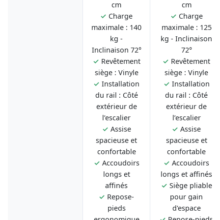
cm
cm
✓
Charge
✓
Charge
maximale : 140
maximale : 125
kg -
kg - Inclinaison
Inclinaison 72°
72°
✓
Revêtement
✓
Revêtement
siège : Vinyle
siège : Vinyle
✓
Installation
✓
Installation
du rail : Côté
du rail : Côté
extérieur de
extérieur de
l’escalier
l’escalier
✓
Assise
✓
Assise
spacieuse et
spacieuse et
confortable
confortable
✓
Accoudoirs
✓
Accoudoirs
longs et
longs et affinés
affinés
✓
Siège pliable
✓
Repose-
pour gain
pieds
d'espace
ergonomique
✓
Repose-pieds