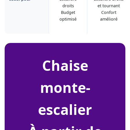
droits
et tournant
Budget
Confort
optimisé
amélioré
chaise
monte-
escalier