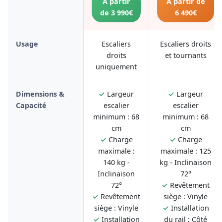
À partir
À partir de
de 3 990€
6 490€
Usage
Escaliers
Escaliers droits
droits
et tournants
uniquement
Dimensions &
✓
Largeur
✓
Largeur
Capacité
escalier
escalier
minimum : 68
minimum : 68
cm
cm
✓
Charge
✓
Charge
maximale :
maximale : 125
140 kg -
kg - Inclinaison
Inclinaison
72°
72°
✓
Revêtement
✓
Revêtement
siège : Vinyle
siège : Vinyle
✓
Installation
✓
Installation
du rail : Côté