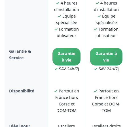
✓
4 heures
✓
4 heures
d'installation
d'installation
✓
Équipe
✓
Équipe
spécialisée
spécialisée
✓
Formation
✓
Formation
utilisateur
utilisateur
Garantie &
Garantie
Garantie à
Service
à vie
vie
✓
SAV 24h/7j
✓
SAV 24h/7j
Disponibilité
✓
Partout en
✓
Partout en
France hors
France hors
Corse et
Corse et DOM-
DOM-TOM
TOM
Idéal pour
Escaliers
Escaliers droits