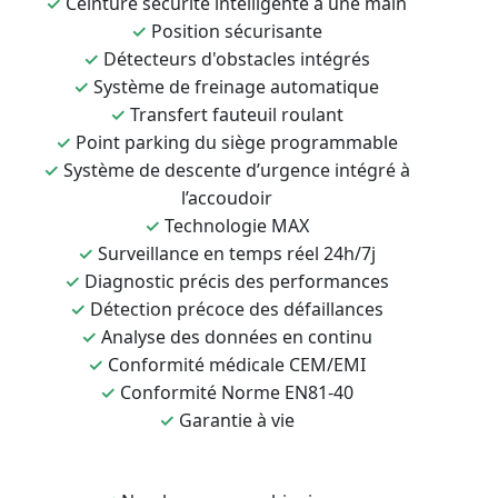
✓
Ceinture sécurité intelligente à une main
✓
Position sécurisante
✓
Détecteurs d'obstacles intégrés
✓
Système de freinage automatique
✓
Transfert fauteuil roulant
✓
Point parking du siège programmable
✓
Système de descente d’urgence intégré à
l’accoudoir
✓
Technologie MAX
✓
Surveillance en temps réel 24h/7j
✓
Diagnostic précis des performances
✓
Détection précoce des défaillances
✓
Analyse des données en continu
✓
Conformité médicale CEM/EMI
✓
Conformité Norme EN81-40
✓
Garantie à vie