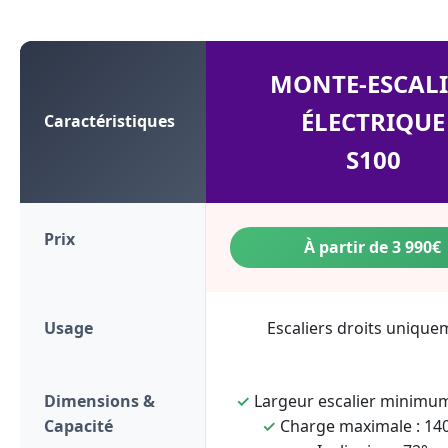
MONTE-ESCALI
ÉLECTRIQUE
Caractéristiques
S100
Prix
À partir de 3 990€
Usage
Escaliers droits unique
Dimensions &
✓
Largeur escalier minimum
Capacité
✓
Charge maximale : 140