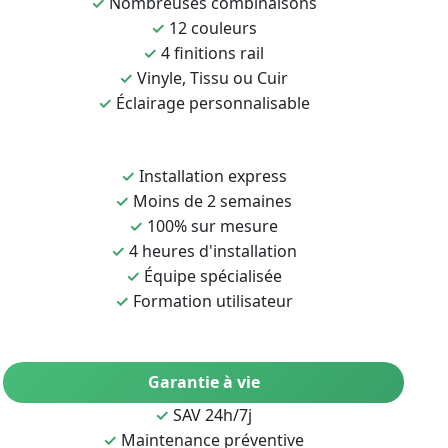
✓
Nombreuses combinaisons
✓
12 couleurs
✓
4 finitions rail
✓
Vinyle, Tissu ou Cuir
✓
Éclairage personnalisable
✓
Installation express
✓
Moins de 2 semaines
✓
100% sur mesure
✓
4 heures d'installation
✓
Équipe spécialisée
✓
Formation utilisateur
Garantie à vie
✓
SAV 24h/7j
✓
Maintenance préventive