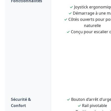
Fonctionnalités
✓
Joystick ergonomiq
✓
Démarrage à une m
✓
Côtés ouverts pour po
naturelle
✓
Conçu pour escalier d
Sécurité &
✓
Bouton d’arrêt d’urg
Confort
✓
Rail pivotable