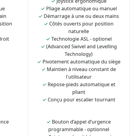
✓
Joystick ergonomique
ue
✓
Pliage automatique ou manuel
ain
✓
Démarrage à une ou deux mains
sition
✓
Côtés ouverts pour position
naturelle
roit
✓
Technologie ASL - optionel
✓
(Advanced Swivel and Levelling
Technology)
✓
Pivotement automatique du siège
✓
Maintien à niveau constant de
l'utilisateur
✓
Repose-pieds automatique et
pliant
✓
Conçu pour escalier tournant
ence
✓
Bouton d’appel d’urgence
programmable - optionnel