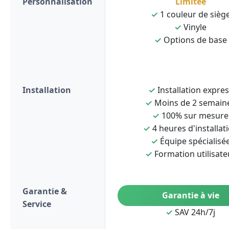
Personnalisation
Limitée
✓
1 couleur de sièg
✓
Vinyle
✓
Options de base
Installation
✓
Installation expre
✓
Moins de 2 semain
✓
100% sur mesure
✓
4 heures d'installat
✓
Équipe spécialisé
✓
Formation utilisate
Garantie &
Garantie à vie
Service
✓
SAV 24h/7j