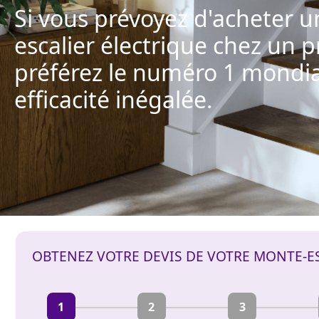
Si vous prévoyez d'acheter 
escalier électrique chez un p
préférez le numéro 1 mondi
efficacité inégalée.
OBTENEZ VOTRE DEVIS DE VOTRE MONTE-E
1
2
3