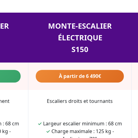
ER
MONTE-ESCALIER
ÉLECTRIQUE
S150
À partir de 6 490€
ment
Escaliers droits et tournants
 : 68 cm
✓
Largeur escalier minimum : 68 cm
 kg -
✓
Charge maximale : 125 kg -