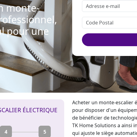
un monte-
rofessionnel,
al pour une
Acheter un
monte-escalier é
SCALIER ÉLECTRIQUE
pour disposer d'un équipeme
de bénéficier de technologies
TK Home Solutions a ainsi i
4
5
qui ajuste le siège automa