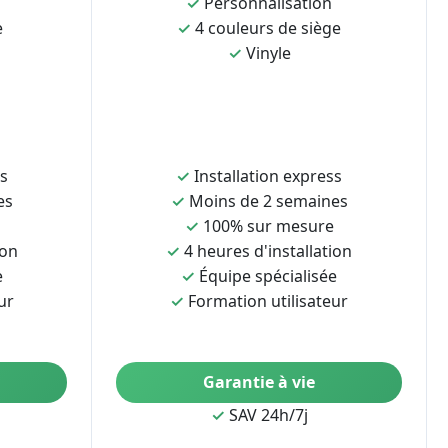
✓
Personnalisation
e
✓
4 couleurs de siège
✓
Vinyle
ss
✓
Installation express
es
✓
Moins de 2 semaines
✓
100% sur mesure
ion
✓
4 heures d'installation
e
✓
Équipe spécialisée
ur
✓
Formation utilisateur
Garantie à vie
✓
SAV 24h/7j