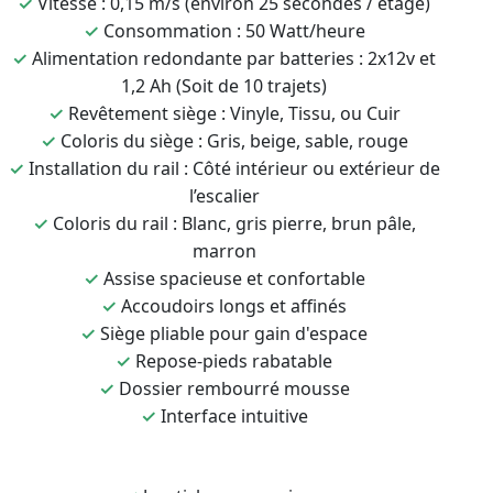
✓
Vitesse : 0,15 m/s (environ 25 secondes / étage)
✓
Consommation : 50 Watt/heure
✓
Alimentation redondante par batteries : 2x12v et
1,2 Ah (Soit de 10 trajets)
✓
Revêtement siège : Vinyle, Tissu, ou Cuir
✓
Coloris du siège : Gris, beige, sable, rouge
✓
Installation du rail : Côté intérieur ou extérieur de
l’escalier
✓
Coloris du rail : Blanc, gris pierre, brun pâle,
marron
✓
Assise spacieuse et confortable
✓
Accoudoirs longs et affinés
✓
Siège pliable pour gain d'espace
✓
Repose-pieds rabatable
✓
Dossier rembourré mousse
✓
Interface intuitive