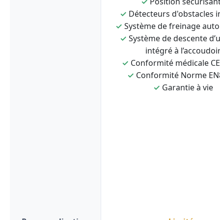
✓
Position sécurisan
✓
Détecteurs d'obstacles i
✓
Système de freinage aut
✓
Système de descente d’
intégré à l’accoudoi
✓
Conformité médicale C
✓
Conformité Norme EN
✓
Garantie à vie