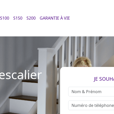
S100
S150
S200
GARANTIE À VIE
scalier
JE SOUH