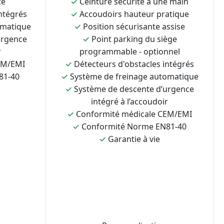
te
✓
Ceinture sécurité à une main
ntégrés
✓
Accoudoirs hauteur pratique
omatique
✓
Position sécurisante assise
urgence
✓
Point parking du siège
r
programmable - optionnel
EM/EMI
✓
Détecteurs d'obstacles intégrés
81-40
✓
Système de freinage automatique
✓
Système de descente d’urgence
intégré à l’accoudoir
✓
Conformité médicale CEM/EMI
✓
Conformité Norme EN81-40
✓
Garantie à vie