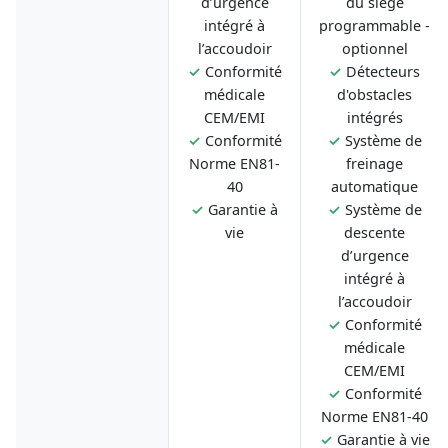
d’urgence
du siège
intégré à
programmable -
l’accoudoir
optionnel
✓
Conformité
✓
Détecteurs
médicale
d'obstacles
CEM/EMI
intégrés
✓
Conformité
✓
Système de
Norme EN81-
freinage
40
automatique
✓
Garantie à
✓
Système de
vie
descente
d’urgence
intégré à
l’accoudoir
✓
Conformité
médicale
CEM/EMI
✓
Conformité
Norme EN81-40
✓
Garantie à vie