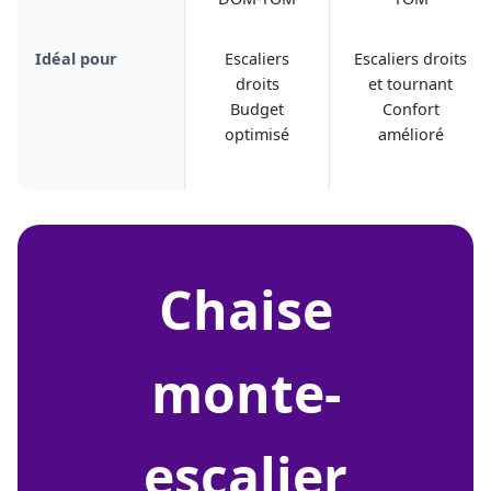
Idéal pour
Escaliers
Escaliers droits
droits
et tournant
Budget
Confort
optimisé
amélioré
chaise
monte-
escalier