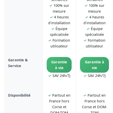
✓
100% sur
✓
100% sur
mesure
mesure
✓
4 heures
✓
4 heures
d'installation
d'installation
✓
Équipe
✓
Équipe
spécialisée
spécialisée
✓
Formation
✓
Formation
utilisateur
utilisateur
Garantie &
Garantie
Garantie à
Service
à vie
vie
✓
SAV 24h/7j
✓
SAV 24h/7j
Disponibilité
✓
Partout en
✓
Partout en
France hors
France hors
Corse et
Corse et DOM-
DOM-TOM
TOM