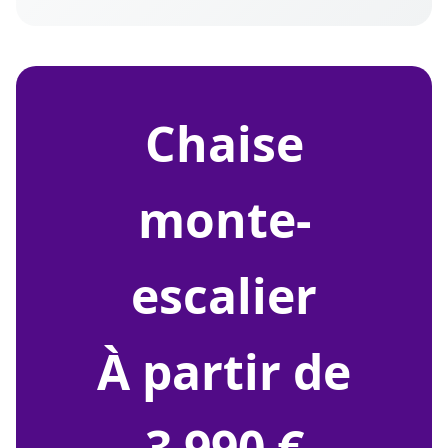
chaise
monte-
escalier
À partir de
3 990 €