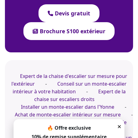
Devis gratuit
Brochure S100 extérieur
Expert de la chaise d'escalier sur mesure pour
l'extérieur
-
Conseil sur un monte-escalier
intérieur à votre habitation
-
Expert de la
chaise sur escaliers droits
Installer un monte-escalier dans l'Yonne
-
Achat de monte-escalier intérieur sur mesure
-
Conseil sur une chaise monte-escalier dans le
×
🔥 Offre exclusive
Tarn
10% de remise supplémentaire
Installer une chaise d'escalier
-
Acheter un