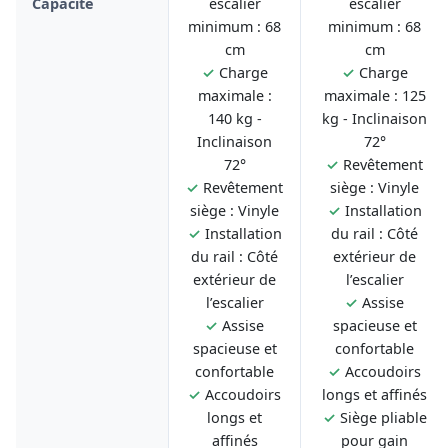
Capacité
escalier
escalier
minimum : 68
minimum : 68
cm
cm
✓
Charge
✓
Charge
maximale :
maximale : 125
140 kg -
kg - Inclinaison
Inclinaison
72°
72°
✓
Revêtement
✓
Revêtement
siège : Vinyle
siège : Vinyle
✓
Installation
✓
Installation
du rail : Côté
du rail : Côté
extérieur de
extérieur de
l’escalier
l’escalier
✓
Assise
✓
Assise
spacieuse et
spacieuse et
confortable
confortable
✓
Accoudoirs
✓
Accoudoirs
longs et affinés
longs et
✓
Siège pliable
affinés
pour gain