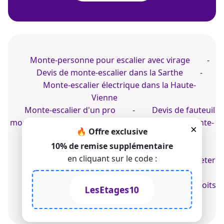
Monte-personne pour escalier avec virage
-
Devis de monte-escalier dans la Sarthe
-
Monte-escalier électrique dans la Haute-
Vienne
Monte-escalier d'un pro
-
Devis de fauteuil
monte-escalier électrique
-
Acheter un monte-
×
🔥 Offre exclusive
escalier droit électrique
10% de remise supplémentaire
Prix d'un monte-escalier à Limoges
-
en cliquant sur le code :
Monte-escalier à Aix-en-Provence
-
Acheter
un fauteuil monte-escalier
© 2022-2026 TK Home Solutions - CGV - Tous droits
LesEtages10
réservés