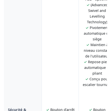
✓
(Advanced
Swivel and
Levelling
Technology)
✓
Pivotement
automatique du
siège
✓
Maintien à
niveau constant
de l'utilisateur
✓
Repose-pieds
automatique et
pliant
✓
Conçu pour
escalier tournan
Sécurité &
✓
Bouton d’arrêt
✓
Bouton