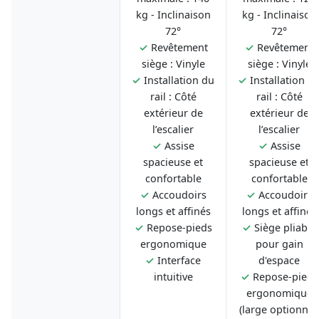
kg - Inclinaison
kg - Inclinaison
72°
72°
✓
Revêtement
✓
Revêtement
siège : Vinyle
siège : Vinyle
✓
Installation du
✓
Installation d
rail : Côté
rail : Côté
extérieur de
extérieur de
l’escalier
l’escalier
✓
Assise
✓
Assise
spacieuse et
spacieuse et
confortable
confortable
✓
Accoudoirs
✓
Accoudoirs
longs et affinés
longs et affinés
✓
Repose-pieds
✓
Siège pliable
ergonomique
pour gain
✓
Interface
d'espace
intuitive
✓
Repose-pieds
ergonomique
(large optionnel