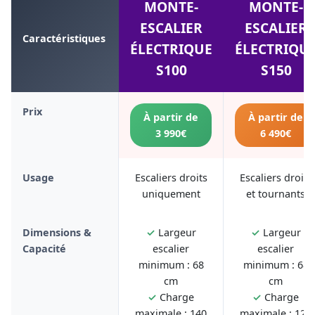
MONTE-
MONTE-
ESCALIER
ESCALIER
Caractéristiques
ÉLECTRIQUE
ÉLECTRIQU
S100
S150
Prix
À partir de
À partir de
3 990€
6 490€
Usage
Escaliers droits
Escaliers droits
uniquement
et tournants
Dimensions &
✓
Largeur
✓
Largeur
Capacité
escalier
escalier
minimum : 68
minimum : 68
cm
cm
✓
Charge
✓
Charge
maximale : 140
maximale : 125