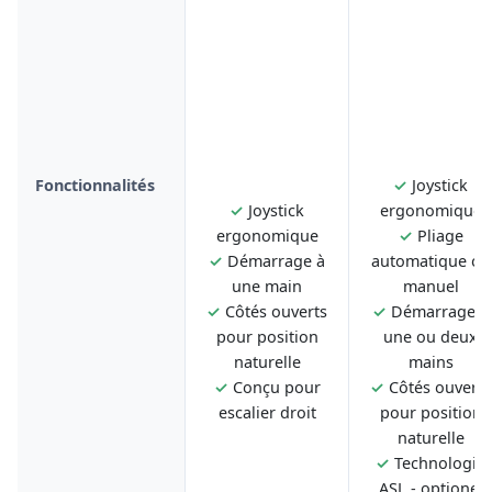
Fonctionnalités
✓
Joystick
✓
Joystick
ergonomique
ergonomique
✓
Pliage
✓
Démarrage à
automatique ou
une main
manuel
✓
Côtés ouverts
✓
Démarrage à
pour position
une ou deux
naturelle
mains
✓
Conçu pour
✓
Côtés ouverts
escalier droit
pour position
naturelle
✓
Technologie
ASL - optionel