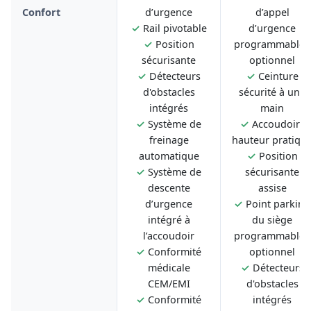
Confort
d’urgence
d’appel
✓
Rail pivotable
d’urgence
✓
Position
programmable -
sécurisante
optionnel
✓
Détecteurs
✓
Ceinture
d'obstacles
sécurité à une
intégrés
main
✓
Système de
✓
Accoudoirs
freinage
hauteur pratiqu
automatique
✓
Position
✓
Système de
sécurisante
descente
assise
d’urgence
✓
Point parking
intégré à
du siège
l’accoudoir
programmable -
✓
Conformité
optionnel
médicale
✓
Détecteurs
CEM/EMI
d'obstacles
✓
Conformité
intégrés