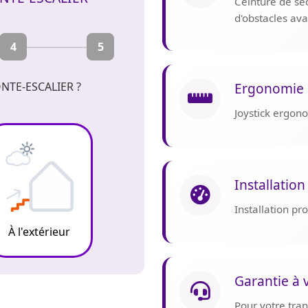
Ceinture de sé
d'obstacles av
4
5
Ergonomie 
NTE-ESCALIER ?
Joystick ergon
Installation
Installation p
À l'extérieur
Garantie à 
Pour votre tranq