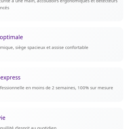
curité à une main, accoudoirs ergonomiques et détecteurs
ancés
optimale
omique, siège spacieux et assise confortable
 express
rofessionnelle en moins de 2 semaines, 100% sur mesure
vie
uillité d’esprit au quotidien.