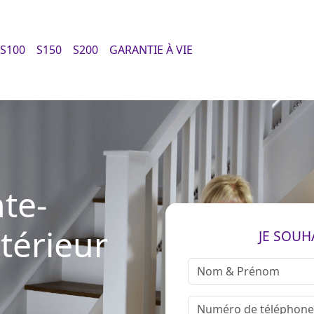
S100
S150
S200
GARANTIE À VIE
te-
ntérieur
JE SOUH