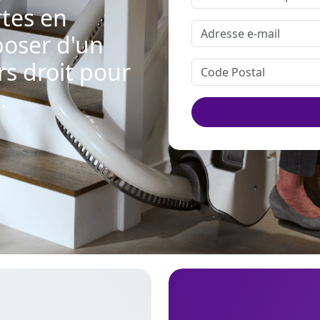
tes en
poser d'un
rs droit pour
.