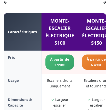
MONTE-
MONTE-
ESCALIER
ESCALIER
Caractéristiques
ÉLECTRIQUE
ÉLECTRIQU
S100
S150
Prix
À partir de
À partir de
3 990€
6 490€
Usage
Escaliers droits
Escaliers droits
uniquement
et tournants
Dimensions &
✓
Largeur
✓
Largeur
Capacité
escalier
escalier