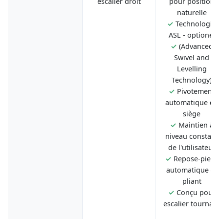
escalier droit
pour position
naturelle
✓
Technologie
ASL - optionel
✓
(Advanced
Swivel and
Levelling
Technology)
✓
Pivotement
automatique du
siège
✓
Maintien à
niveau constant
de l'utilisateur
✓
Repose-pieds
automatique et
pliant
✓
Conçu pour
escalier tournan