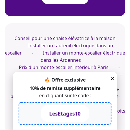
Conseil pour une chaise élévatrice à la maison
-
Installer un fauteuil électrique dans un
escalier
-
Installer un monte-escalier électrique
dans les Ardennes
Prix d'un monte-escalier intérieur à Paris
-
Conseil sur un monte-escalier droit à Paris
-
×
🔥 Offre exclusive
Prix d'un monte-escalier à Figeac
10% de remise supplémentaire
Acheter un monte-personne
-
Monte-
en cliquant sur le code :
personne dans le Lot
-
Installer un monte-
escalier en extérieur
© 2022-2026 TK Home Solutions - CGV - Tous droits
LesEtages10
réservés