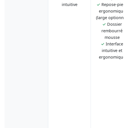
intuitive
✓
Repose-pieds
ergonomique
(large optionnel
✓
Dossier
rembourré
mousse
✓
Interface
intuitive et
ergonomique