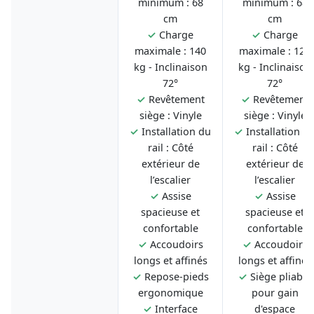
minimum : 68
minimum : 68
cm
cm
✓
Charge
✓
Charge
maximale : 140
maximale : 125
kg - Inclinaison
kg - Inclinaison
72°
72°
✓
Revêtement
✓
Revêtement
siège : Vinyle
siège : Vinyle
✓
Installation du
✓
Installation d
rail : Côté
rail : Côté
extérieur de
extérieur de
l’escalier
l’escalier
✓
Assise
✓
Assise
spacieuse et
spacieuse et
confortable
confortable
✓
Accoudoirs
✓
Accoudoirs
longs et affinés
longs et affinés
✓
Repose-pieds
✓
Siège pliable
ergonomique
pour gain
✓
Interface
d'espace