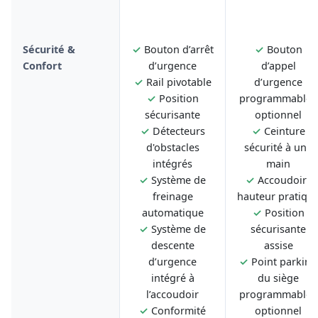
Sécurité &
✓
Bouton d’arrêt
✓
Bouton
Confort
d’urgence
d’appel
✓
Rail pivotable
d’urgence
✓
Position
programmable -
sécurisante
optionnel
✓
Détecteurs
✓
Ceinture
d'obstacles
sécurité à une
intégrés
main
✓
Système de
✓
Accoudoirs
freinage
hauteur pratiqu
automatique
✓
Position
✓
Système de
sécurisante
descente
assise
d’urgence
✓
Point parking
intégré à
du siège
l’accoudoir
programmable -
✓
Conformité
optionnel