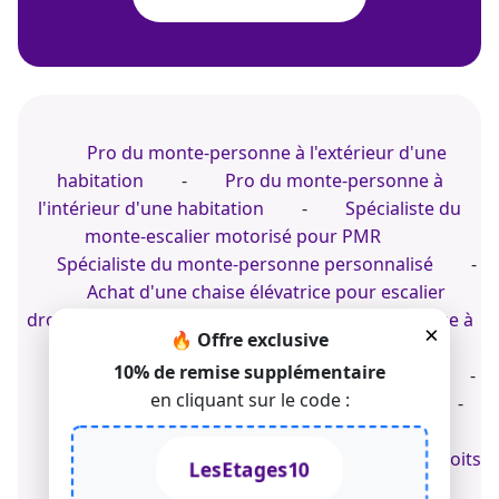
Pro du monte-personne à l'extérieur d'une
habitation
-
Pro du monte-personne à
l'intérieur d'une habitation
-
Spécialiste du
monte-escalier motorisé pour PMR
Spécialiste du monte-personne personnalisé
-
Achat d'une chaise élévatrice pour escalier
droit
-
Achat d'un monte-escalier électrique à
×
🔥 Offre exclusive
Epinal
10% de remise supplémentaire
Acheter une chaise motorisée personnalisée
-
en cliquant sur le code :
Acheter un monte-escalier droit extérieur
-
Acheter un monte-escalier droit intérieur
© 2022-2026 TK Home Solutions - CGV - Tous droits
LesEtages10
réservés