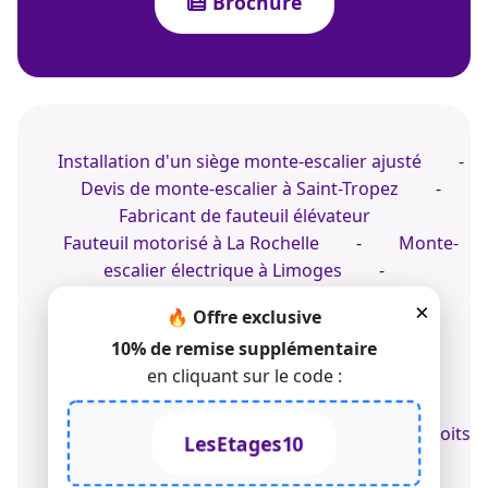
Brochure
Installation d'un siège monte-escalier ajusté
-
Devis de monte-escalier à Saint-Tropez
-
Fabricant de fauteuil élévateur
Fauteuil motorisé à La Rochelle
-
Monte-
escalier électrique à Limoges
-
Accompagnement pour un monte-escalier
×
🔥 Offre exclusive
intérieur motorisé
10% de remise supplémentaire
Installer un monte-escalier électrique à Angers
en cliquant sur le code :
-
Expert en monte-escalier électrique
-
Conseil sur un fauteuil d'escalier adapté
© 2022-2026 TK Home Solutions - CGV - Tous droits
LesEtages10
réservés