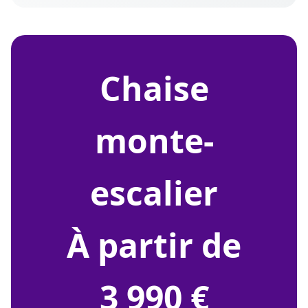
chaise
monte-
escalier
À partir de
3 990 €