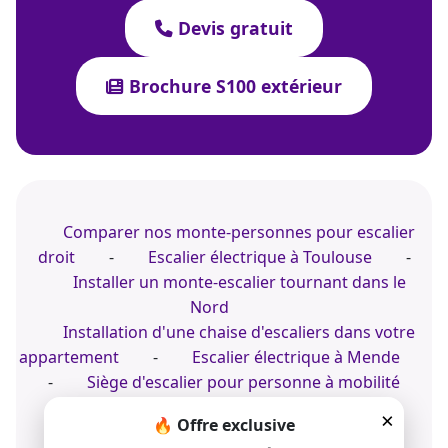
Devis gratuit
Brochure S100 extérieur
Comparer nos monte-personnes pour escalier
droit
-
Escalier électrique à Toulouse
-
Installer un monte-escalier tournant dans le
Nord
Installation d'une chaise d'escaliers dans votre
appartement
-
Escalier électrique à Mende
-
Siège d'escalier pour personne à mobilité
réduite
×
🔥 Offre exclusive
Accompagnement pour un monte-escalier