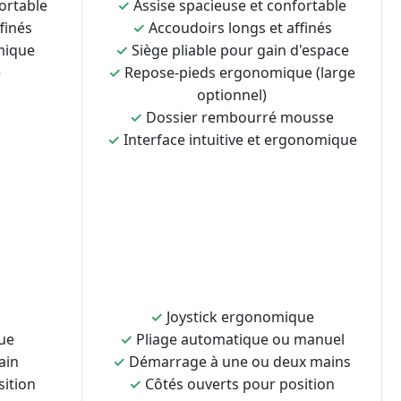
ortable
✓
Assise spacieuse et confortable
finés
✓
Accoudoirs longs et affinés
mique
✓
Siège pliable pour gain d'espace
e
✓
Repose-pieds ergonomique (large
optionnel)
✓
Dossier rembourré mousse
✓
Interface intuitive et ergonomique
✓
Joystick ergonomique
ue
✓
Pliage automatique ou manuel
ain
✓
Démarrage à une ou deux mains
sition
✓
Côtés ouverts pour position