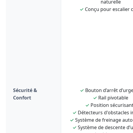
naturelle
✓
Conçu pour escalier d
Sécurité &
✓
Bouton d’arrêt d’urg
Confort
✓
Rail pivotable
✓
Position sécurisan
✓
Détecteurs d'obstacles i
✓
Système de freinage aut
✓
Système de descente d’