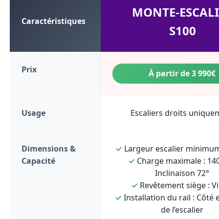
MONTE-ESCALI
Caractéristiques
S100
Prix
À partir de 3 990€
Usage
Escaliers droits unique
Dimensions &
✓
Largeur escalier minimum
Capacité
✓
Charge maximale : 140
Inclinaison 72°
✓
Revêtement siège : Vi
✓
Installation du rail : Côté 
de l’escalier