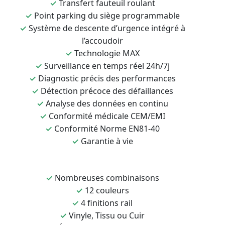
✓
Transfert fauteuil roulant
✓
Point parking du siège programmable
✓
Système de descente d’urgence intégré à
l’accoudoir
✓
Technologie MAX
✓
Surveillance en temps réel 24h/7j
✓
Diagnostic précis des performances
✓
Détection précoce des défaillances
✓
Analyse des données en continu
✓
Conformité médicale CEM/EMI
✓
Conformité Norme EN81-40
✓
Garantie à vie
✓
Nombreuses combinaisons
✓
12 couleurs
✓
4 finitions rail
✓
Vinyle, Tissu ou Cuir