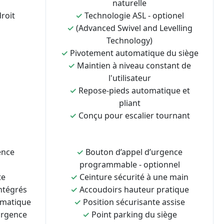
naturelle
roit
✓
Technologie ASL - optionel
✓
(Advanced Swivel and Levelling
Technology)
✓
Pivotement automatique du siège
✓
Maintien à niveau constant de
l'utilisateur
✓
Repose-pieds automatique et
pliant
✓
Conçu pour escalier tournant
ence
✓
Bouton d’appel d’urgence
programmable - optionnel
te
✓
Ceinture sécurité à une main
ntégrés
✓
Accoudoirs hauteur pratique
omatique
✓
Position sécurisante assise
urgence
✓
Point parking du siège