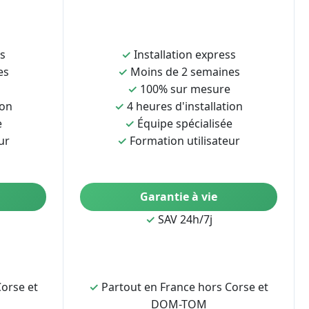
ss
✓
Installation express
es
✓
Moins de 2 semaines
✓
100% sur mesure
ion
✓
4 heures d'installation
e
✓
Équipe spécialisée
ur
✓
Formation utilisateur
Garantie à vie
✓
SAV 24h/7j
orse et
✓
Partout en France hors Corse et
DOM-TOM