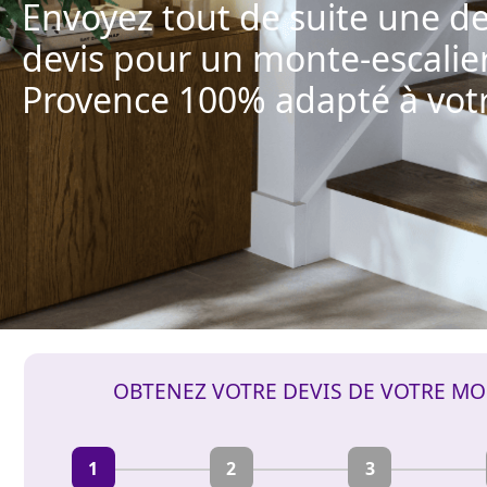
Envoyez tout de suite une 
devis pour un monte-escalier
Provence 100% adapté à votr
OBTENEZ VOTRE DEVIS DE VOTRE MO
1
2
3