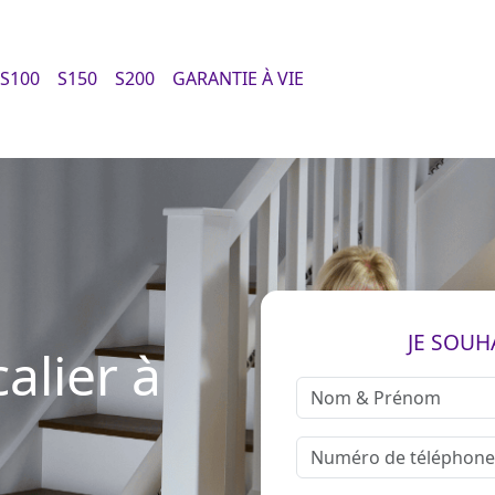
S100
S150
S200
GARANTIE À VIE
JE SOUH
alier à