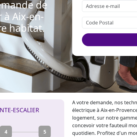
demande de
 à Aix-en-
e habitat.
A votre demande, nos techni
NTE-ESCALIER
électrique
à Aix-en-Provence 
logement, sur notre gamme 
concevoir votre fauteuil
mon
4
5
quotidien. Profitez d'un
mon