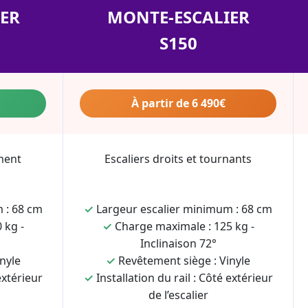
ER
MONTE-ESCALIER
S150
À partir de 6 490€
ment
Escaliers droits et tournants
 : 68 cm
✓
Largeur escalier minimum : 68 cm
 kg -
✓
Charge maximale : 125 kg -
Inclinaison 72°
nyle
✓
Revêtement siège : Vinyle
extérieur
✓
Installation du rail : Côté extérieur
de l’escalier