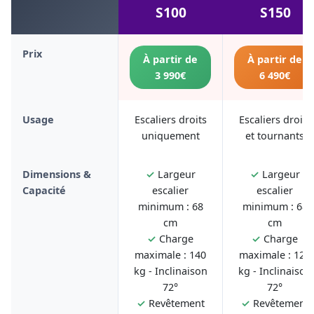
S100
S150
Prix
À partir de
À partir de
3 990€
6 490€
Usage
Escaliers droits
Escaliers droits
uniquement
et tournants
Dimensions &
✓
Largeur
✓
Largeur
Capacité
escalier
escalier
minimum : 68
minimum : 68
cm
cm
✓
Charge
✓
Charge
maximale : 140
maximale : 125
kg - Inclinaison
kg - Inclinaison
72°
72°
✓
Revêtement
✓
Revêtement