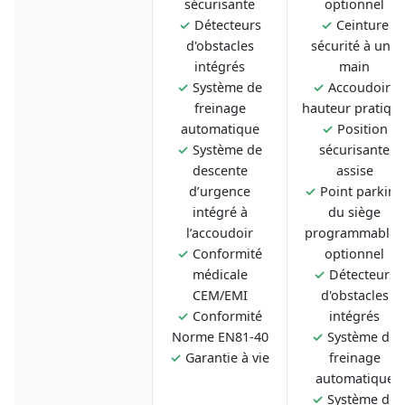
sécurisante
optionnel
✓
Détecteurs
✓
Ceinture
d'obstacles
sécurité à une
intégrés
main
✓
Système de
✓
Accoudoirs
freinage
hauteur pratiqu
automatique
✓
Position
✓
Système de
sécurisante
descente
assise
d’urgence
✓
Point parking
intégré à
du siège
l’accoudoir
programmable -
✓
Conformité
optionnel
médicale
✓
Détecteurs
CEM/EMI
d'obstacles
✓
Conformité
intégrés
Norme EN81-40
✓
Système de
✓
Garantie à vie
freinage
automatique
✓
Système de