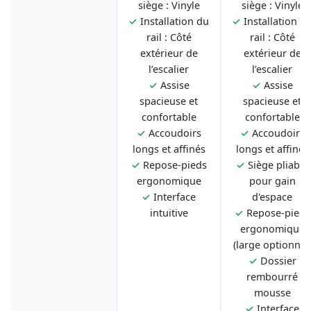
siège : Vinyle
siège : Vinyle
✓
Installation du
✓
Installation d
rail : Côté
rail : Côté
extérieur de
extérieur de
l’escalier
l’escalier
✓
Assise
✓
Assise
spacieuse et
spacieuse et
confortable
confortable
✓
Accoudoirs
✓
Accoudoirs
longs et affinés
longs et affinés
✓
Repose-pieds
✓
Siège pliable
ergonomique
pour gain
✓
Interface
d'espace
intuitive
✓
Repose-pieds
ergonomique
(large optionnel
✓
Dossier
rembourré
mousse
✓
Interface