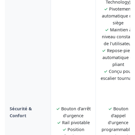
Technology)
✓
Pivotement
automatique du
siège
✓
Maintien à
niveau constant
de l'utilisateur
✓
Repose-pieds
automatique et
pliant
✓
Conçu pour
escalier tournan
Sécurité &
✓
Bouton d’arrêt
✓
Bouton
Confort
d’urgence
d’appel
✓
Rail pivotable
d’urgence
✓
Position
programmable -