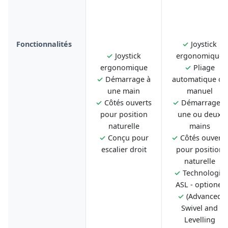
Fonctionnalités
✓
Joystick
✓
Joystick
ergonomique
ergonomique
✓
Pliage
✓
Démarrage à
automatique ou
une main
manuel
✓
Côtés ouverts
✓
Démarrage à
pour position
une ou deux
naturelle
mains
✓
Conçu pour
✓
Côtés ouverts
escalier droit
pour position
naturelle
✓
Technologie
ASL - optionel
✓
(Advanced
Swivel and
Levelling