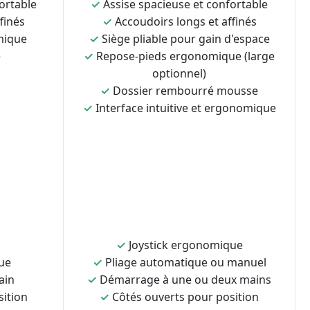
ortable
✓
Assise spacieuse et confortable
finés
✓
Accoudoirs longs et affinés
mique
✓
Siège pliable pour gain d'espace
e
✓
Repose-pieds ergonomique (large
optionnel)
✓
Dossier rembourré mousse
✓
Interface intuitive et ergonomique
✓
Joystick ergonomique
ue
✓
Pliage automatique ou manuel
ain
✓
Démarrage à une ou deux mains
sition
✓
Côtés ouverts pour position