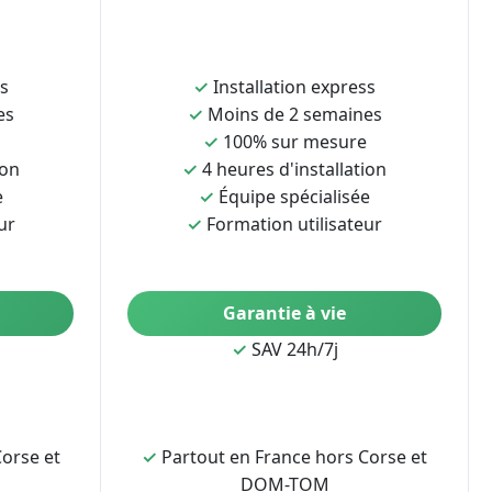
ss
✓
Installation express
es
✓
Moins de 2 semaines
✓
100% sur mesure
ion
✓
4 heures d'installation
e
✓
Équipe spécialisée
ur
✓
Formation utilisateur
Garantie à vie
✓
SAV 24h/7j
orse et
✓
Partout en France hors Corse et
DOM-TOM