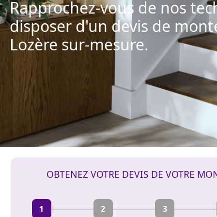
Rapprochez-vous de nos tec
disposer d'un devis de mon
Lozère sur-mesure.
OBTENEZ VOTRE DEVIS DE VOTRE MO
1
2
3