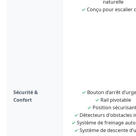
naturelle
✓
Conçu pour escalier d
Sécurité &
✓
Bouton d’arrêt d’urg
Confort
✓
Rail pivotable
✓
Position sécurisan
✓
Détecteurs d'obstacles i
✓
Système de freinage aut
✓
Système de descente d’