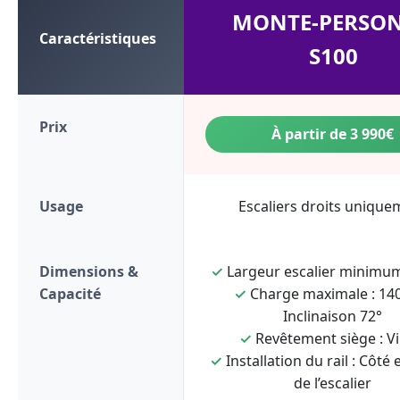
MONTE-PERSO
Caractéristiques
S100
Prix
À partir de 3 990€
Usage
Escaliers droits unique
Dimensions &
✓
Largeur escalier minimum
Capacité
✓
Charge maximale : 140
Inclinaison 72°
✓
Revêtement siège : Vi
✓
Installation du rail : Côté 
de l’escalier