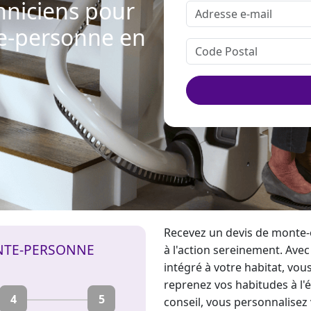
hniciens pour
te-personne en
Recevez un devis de
monte-e
NTE-PERSONNE
à l'action sereinement. Ave
intégré à votre habitat, vou
reprenez vos habitudes à l'é
4
5
conseil, vous personnalisez