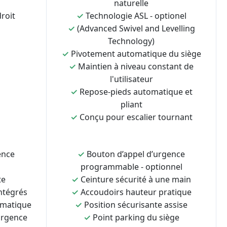
naturelle
roit
✓
Technologie ASL - optionel
✓
(Advanced Swivel and Levelling
Technology)
✓
Pivotement automatique du siège
✓
Maintien à niveau constant de
l'utilisateur
✓
Repose-pieds automatique et
pliant
✓
Conçu pour escalier tournant
ence
✓
Bouton d’appel d’urgence
programmable - optionnel
te
✓
Ceinture sécurité à une main
ntégrés
✓
Accoudoirs hauteur pratique
omatique
✓
Position sécurisante assise
urgence
✓
Point parking du siège