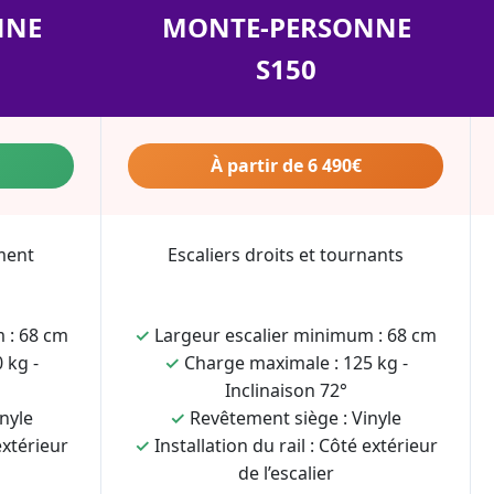
NNE
MONTE-PERSONNE
S150
À partir de 6 490€
ment
Escaliers droits et tournants
 : 68 cm
✓
Largeur escalier minimum : 68 cm
 kg -
✓
Charge maximale : 125 kg -
Inclinaison 72°
nyle
✓
Revêtement siège : Vinyle
extérieur
✓
Installation du rail : Côté extérieur
de l’escalier