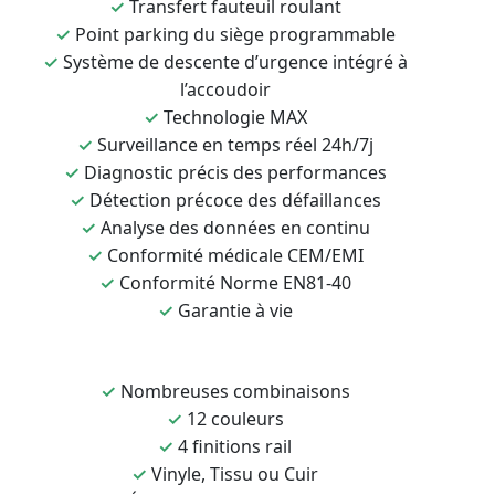
✓
Transfert fauteuil roulant
✓
Point parking du siège programmable
✓
Système de descente d’urgence intégré à
l’accoudoir
✓
Technologie MAX
✓
Surveillance en temps réel 24h/7j
✓
Diagnostic précis des performances
✓
Détection précoce des défaillances
✓
Analyse des données en continu
✓
Conformité médicale CEM/EMI
✓
Conformité Norme EN81-40
✓
Garantie à vie
✓
Nombreuses combinaisons
✓
12 couleurs
✓
4 finitions rail
✓
Vinyle, Tissu ou Cuir