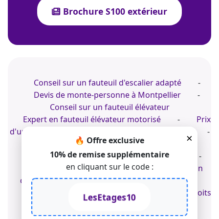
Brochure S100 extérieur
Conseil sur un fauteuil d'escalier adapté
-
Devis de monte-personne à Montpellier
-
Conseil sur un fauteuil élévateur
Expert en fauteuil élévateur motorisé
-
Prix
d'un monte-escalier pour l'intérieur de la maison
-
×
🔥 Offre exclusive
Expert en monte-personnes
10% de remise supplémentaire
Achat d'un fauteuil d'escaliers électrique
-
en cliquant sur le code :
Monte-personne à Nîmes
-
Installation
d'une chaise d'escalier dans votre habitation
© 2022-2026 TK Home Solutions - CGV - Tous droits
LesEtages10
réservés