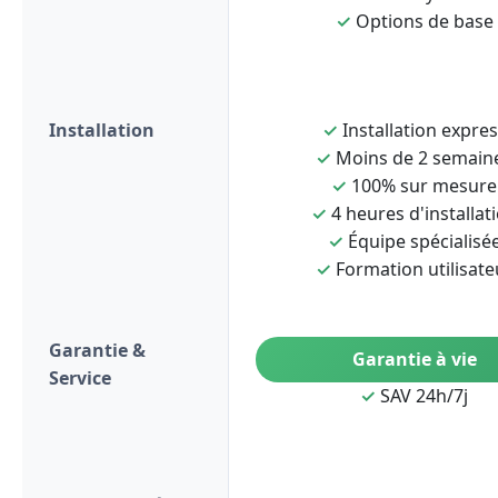
✓
Options de base
Installation
✓
Installation expre
✓
Moins de 2 semain
✓
100% sur mesure
✓
4 heures d'installat
✓
Équipe spécialisé
✓
Formation utilisate
Garantie &
Garantie à vie
Service
✓
SAV 24h/7j