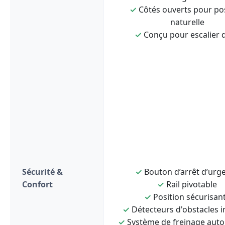
✓
Côtés ouverts pour po
naturelle
✓
Conçu pour escalier d
Sécurité &
✓
Bouton d’arrêt d’urg
Confort
✓
Rail pivotable
✓
Position sécurisan
✓
Détecteurs d'obstacles i
✓
Système de freinage aut