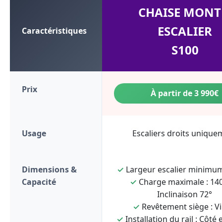
CHAISE MONT
ESCALIER
Caractéristiques
S100
Prix
À partir de 3 990€
Usage
Escaliers droits unique
Dimensions &
✓
Largeur escalier minimum
Capacité
✓
Charge maximale : 140
Inclinaison 72°
✓
Revêtement siège : Vi
✓
Installation du rail : Côté 