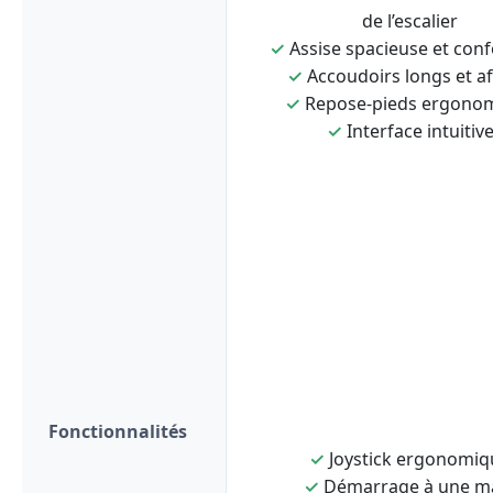
de l’escalier
✓
Assise spacieuse et conf
✓
Accoudoirs longs et af
✓
Repose-pieds ergono
✓
Interface intuitiv
Fonctionnalités
✓
Joystick ergonomiq
✓
Démarrage à une m