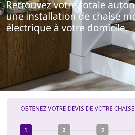
Retrouvez votre totale auto
une installation de chaise m
électrique à votre domicile.
OBTENEZ VOTRE DEVIS DE VOTRE CHAIS
1
2
3