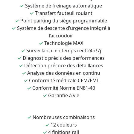
✓
Système de freinage automatique
✓
Transfert fauteuil roulant
✓
Point parking du siège programmable
✓
Système de descente d’urgence intégré à
l’accoudoir
✓
Technologie MAX
✓
Surveillance en temps réel 24h/7j
✓
Diagnostic précis des performances
✓
Détection précoce des défaillances
✓
Analyse des données en continu
✓
Conformité médicale CEM/EMI
✓
Conformité Norme EN81-40
✓
Garantie à vie
✓
Nombreuses combinaisons
✓
12 couleurs
✓
4 finitions rail