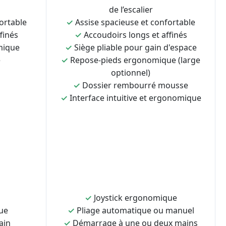
de l’escalier
ortable
✓
Assise spacieuse et confortable
finés
✓
Accoudoirs longs et affinés
mique
✓
Siège pliable pour gain d'espace
e
✓
Repose-pieds ergonomique (large
optionnel)
✓
Dossier rembourré mousse
✓
Interface intuitive et ergonomique
✓
Joystick ergonomique
ue
✓
Pliage automatique ou manuel
ain
✓
Démarrage à une ou deux mains