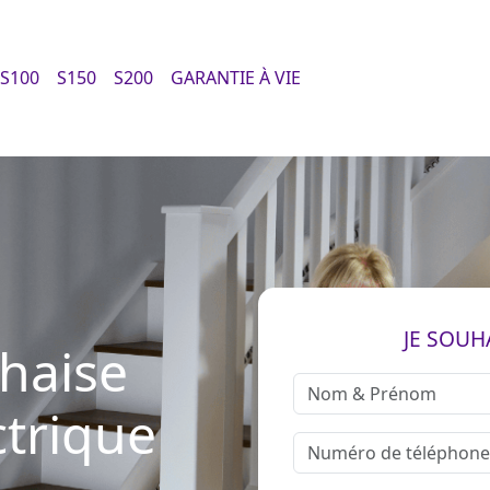
S100
S150
S200
GARANTIE À VIE
JE SOUH
chaise
ctrique