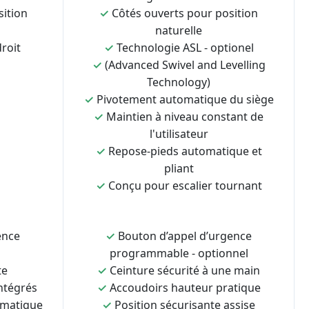
sition
✓
Côtés ouverts pour position
naturelle
roit
✓
Technologie ASL - optionel
✓
(Advanced Swivel and Levelling
Technology)
✓
Pivotement automatique du siège
✓
Maintien à niveau constant de
l'utilisateur
✓
Repose-pieds automatique et
pliant
✓
Conçu pour escalier tournant
ence
✓
Bouton d’appel d’urgence
programmable - optionnel
te
✓
Ceinture sécurité à une main
ntégrés
✓
Accoudoirs hauteur pratique
omatique
✓
Position sécurisante assise