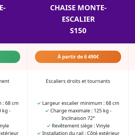
E-
CHAISE MONTE-
ESCALIER
S150
À partir de 6 490€
ment
Escaliers droits et tournants
 : 68 cm
✓
Largeur escalier minimum : 68 cm
 kg -
✓
Charge maximale : 125 kg -
Inclinaison 72°
nyle
✓
Revêtement siège : Vinyle
extérieur
✓
Installation du rail : Côté extérieur