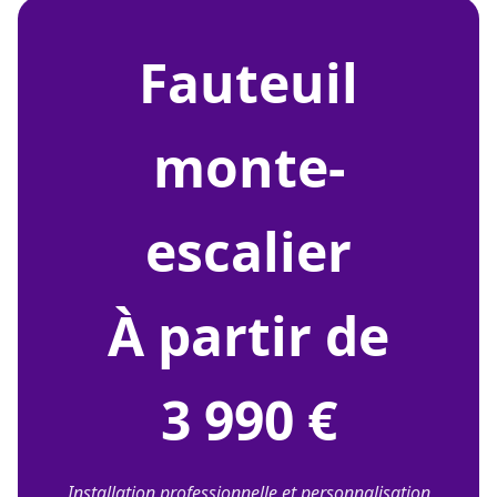
fauteuil
monte-
escalier
À partir de
3 990 €
Installation professionnelle et personnalisation