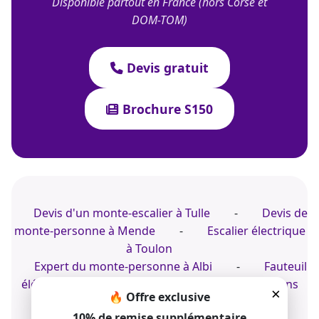
Disponible partout en France (hors Corse et
DOM-TOM)
Devis gratuit
Brochure S150
Devis d'un monte-escalier à Tulle
-
Devis de
monte-personne à Mende
-
Escalier électrique
à Toulon
Expert du monte-personne à Albi
-
Fauteuil
élévateur à Antibes
-
Fauteuil montant dans
×
🔥 Offre exclusive
votre résidence
10% de remise supplémentaire