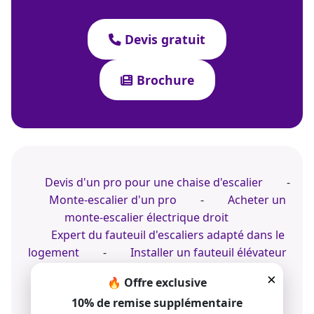
Devis gratuit
Brochure
Devis d'un pro pour une chaise d'escalier
-
Monte-escalier d'un pro
-
Acheter un
monte-escalier électrique droit
Expert du fauteuil d'escaliers adapté dans le
logement
-
Installer un fauteuil élévateur
motorisé
-
Expert en fauteuil monte-
×
🔥 Offre exclusive
escalier
10% de remise supplémentaire
Installer un fauteuil électrique dans un escalier