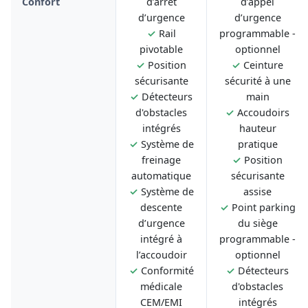
Confort
d’arrêt
d’appel
d’urgence
d’urgence
✓
Rail
programmable -
pivotable
optionnel
✓
Position
✓
Ceinture
sécurisante
sécurité à une
✓
Détecteurs
main
d'obstacles
✓
Accoudoirs
intégrés
hauteur
✓
Système de
pratique
freinage
✓
Position
automatique
sécurisante
✓
Système de
assise
descente
✓
Point parking
d’urgence
du siège
intégré à
programmable -
l’accoudoir
optionnel
✓
Conformité
✓
Détecteurs
médicale
d'obstacles
CEM/EMI
intégrés