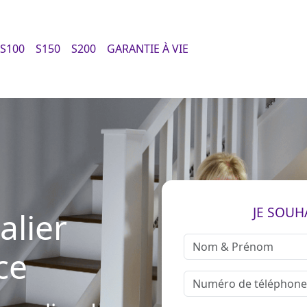
S100
S150
S200
GARANTIE À VIE
JE SOUH
alier
ce