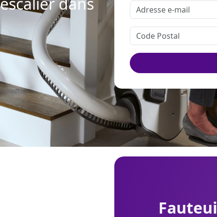
-escalier dans
fauteu