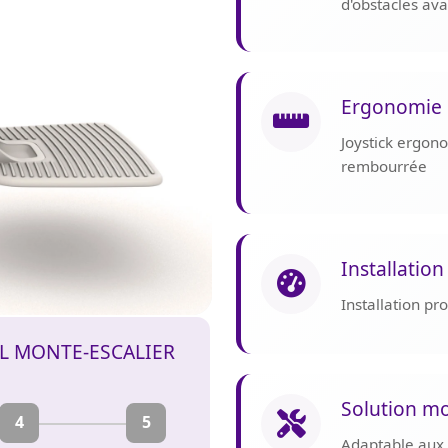
d'obstacles av
Ergonomie 
Joystick ergon
rembourrée
Installation
Installation p
IL MONTE-ESCALIER
Solution mo
4
5
Adaptable aux e