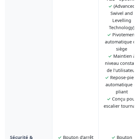
✓
(Advanced
Swivel and
Levelling
Technology)
✓
Pivotement
automatique du
siège
✓
Maintien à
niveau constant
de l'utilisateur
✓
Repose-pieds
automatique et
pliant
✓
Conçu pour
escalier tournan
Sécurité &
✓
Bouton d’arrêt
✓
Bouton