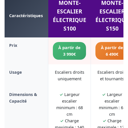
MONTE-
MONTE-
ESCALIER
ESCALIER
Caractéristiques
ÉLECTRIQUE
ÉLECTRIQU
S100
S150
Prix
À partir de
À partir de
3 990€
6 490€
Usage
Escaliers droits
Escaliers droits
uniquement
et tournants
Dimensions &
✓
Largeur
✓
Largeur
Capacité
escalier
escalier
minimum : 68
minimum : 68
cm
cm
✓
Charge
✓
Charge
maximale : 140
maximale : 125