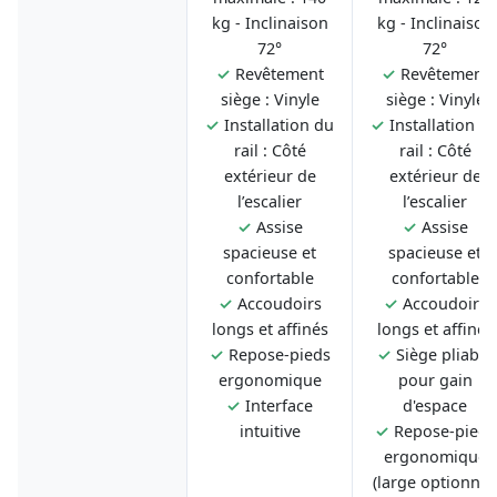
kg - Inclinaison
kg - Inclinaison
72°
72°
✓
Revêtement
✓
Revêtement
siège : Vinyle
siège : Vinyle
✓
Installation du
✓
Installation d
rail : Côté
rail : Côté
extérieur de
extérieur de
l’escalier
l’escalier
✓
Assise
✓
Assise
spacieuse et
spacieuse et
confortable
confortable
✓
Accoudoirs
✓
Accoudoirs
longs et affinés
longs et affinés
✓
Repose-pieds
✓
Siège pliable
ergonomique
pour gain
✓
Interface
d'espace
intuitive
✓
Repose-pieds
ergonomique
(large optionnel