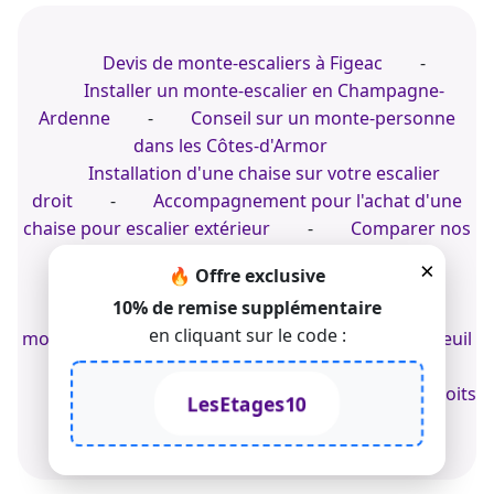
Devis de monte-escaliers à Figeac
-
Installer un monte-escalier en Champagne-
Ardenne
-
Conseil sur un monte-personne
dans les Côtes-d'Armor
Installation d'une chaise sur votre escalier
droit
-
Accompagnement pour l'achat d'une
chaise pour escalier extérieur
-
Comparer nos
monte-personnes électriques
×
🔥 Offre exclusive
Pro du monte-personne pour votre escalier
10% de remise supplémentaire
intérieur
-
Fauteuil d'escalier tournant
en cliquant sur le code :
motorisé
-
Accompagnement pour un fauteuil
d'escaliers intérieurs
© 2022-2026 TK Home Solutions - CGV - Tous droits
LesEtages10
réservés