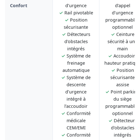
Confort
d’urgence
d’appel
✓
Rail pivotable
d’urgence
✓
Position
programmable -
sécurisante
optionnel
✓
Détecteurs
✓
Ceinture
d'obstacles
sécurité à une
intégrés
main
✓
Système de
✓
Accoudoirs
freinage
hauteur pratiqu
automatique
✓
Position
✓
Système de
sécurisante
descente
assise
d’urgence
✓
Point parking
intégré à
du siège
l’accoudoir
programmable -
✓
Conformité
optionnel
médicale
✓
Détecteurs
CEM/EMI
d'obstacles
✓
Conformité
intégrés