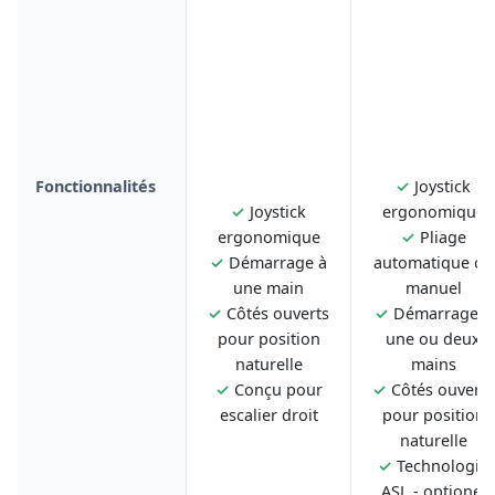
Fonctionnalités
✓
Joystick
✓
Joystick
ergonomique
ergonomique
✓
Pliage
✓
Démarrage à
automatique ou
une main
manuel
✓
Côtés ouverts
✓
Démarrage à
pour position
une ou deux
naturelle
mains
✓
Conçu pour
✓
Côtés ouverts
escalier droit
pour position
naturelle
✓
Technologie
ASL - optionel