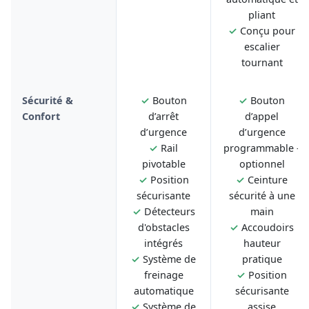
pliant
✓
Conçu pour
escalier
tournant
Sécurité &
✓
Bouton
✓
Bouton
Confort
d’arrêt
d’appel
d’urgence
d’urgence
✓
Rail
programmable -
pivotable
optionnel
✓
Position
✓
Ceinture
sécurisante
sécurité à une
✓
Détecteurs
main
d'obstacles
✓
Accoudoirs
intégrés
hauteur
✓
Système de
pratique
freinage
✓
Position
automatique
sécurisante
✓
Système de
assise