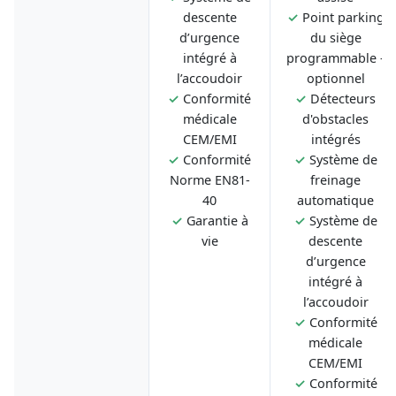
descente
✓
Point parking
d’urgence
du siège
intégré à
programmable -
l’accoudoir
optionnel
✓
Conformité
✓
Détecteurs
médicale
d'obstacles
CEM/EMI
intégrés
✓
Conformité
✓
Système de
Norme EN81-
freinage
40
automatique
✓
Garantie à
✓
Système de
vie
descente
d’urgence
intégré à
l’accoudoir
✓
Conformité
médicale
CEM/EMI
✓
Conformité