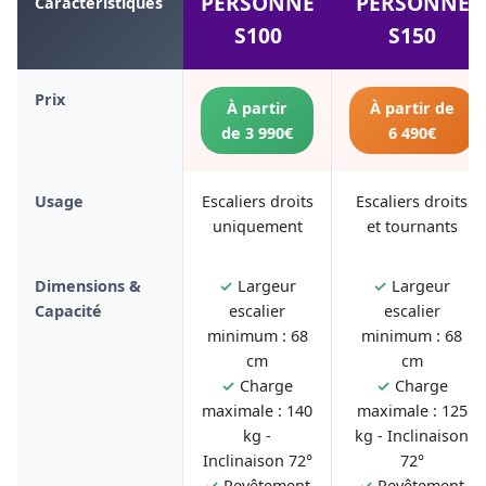
PERSONNE
PERSONNE
Caractéristiques
S100
S150
Prix
À partir
À partir de
de 3 990€
6 490€
Usage
Escaliers droits
Escaliers droits
uniquement
et tournants
Dimensions &
✓
Largeur
✓
Largeur
Capacité
escalier
escalier
minimum : 68
minimum : 68
cm
cm
✓
Charge
✓
Charge
maximale : 140
maximale : 125
kg -
kg - Inclinaison
Inclinaison 72°
72°
✓
Revêtement
✓
Revêtement