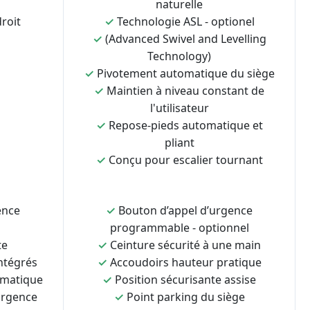
naturelle
roit
✓
Technologie ASL - optionel
✓
(Advanced Swivel and Levelling
Technology)
✓
Pivotement automatique du siège
✓
Maintien à niveau constant de
l'utilisateur
✓
Repose-pieds automatique et
pliant
✓
Conçu pour escalier tournant
ence
✓
Bouton d’appel d’urgence
programmable - optionnel
te
✓
Ceinture sécurité à une main
ntégrés
✓
Accoudoirs hauteur pratique
omatique
✓
Position sécurisante assise
urgence
✓
Point parking du siège