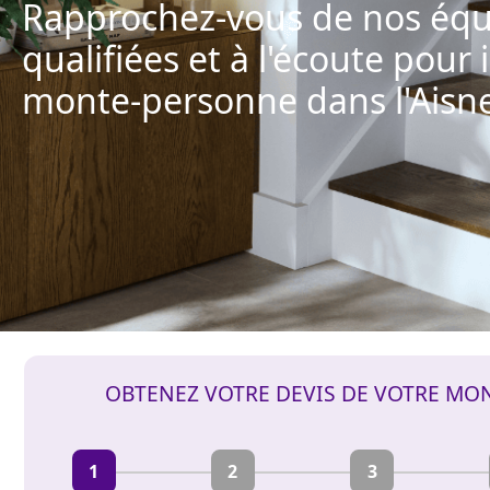
Rapprochez-vous de nos équ
qualifiées et à l'écoute pour 
monte-personne dans l'Aisn
OBTENEZ VOTRE DEVIS DE VOTRE MO
1
2
3