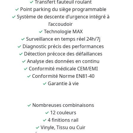
✓
Transfert fauteuil roulant
✓
Point parking du siège programmable
✓
Système de descente d’urgence intégré à
l’accoudoir
✓
Technologie MAX
✓
Surveillance en temps réel 24h/7j
✓
Diagnostic précis des performances
✓
Détection précoce des défaillances
✓
Analyse des données en continu
✓
Conformité médicale CEM/EMI
✓
Conformité Norme EN81-40
✓
Garantie à vie
✓
Nombreuses combinaisons
✓
12 couleurs
✓
4 finitions rail
✓
Vinyle, Tissu ou Cuir