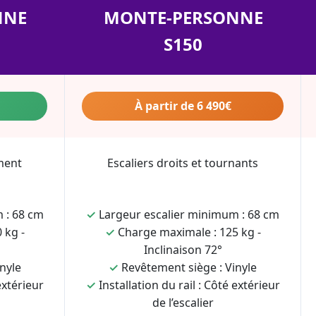
NNE
MONTE-PERSONNE
S150
À partir de 6 490€
ment
Escaliers droits et tournants
 : 68 cm
✓
Largeur escalier minimum : 68 cm
 kg -
✓
Charge maximale : 125 kg -
Inclinaison 72°
nyle
✓
Revêtement siège : Vinyle
extérieur
✓
Installation du rail : Côté extérieur
de l’escalier