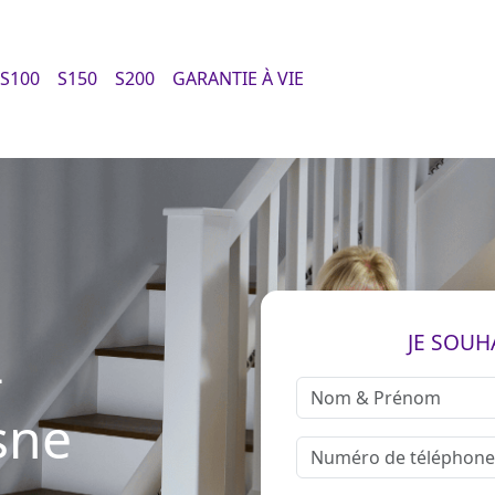
S100
S150
S200
GARANTIE À VIE
JE SOUH
-
sne