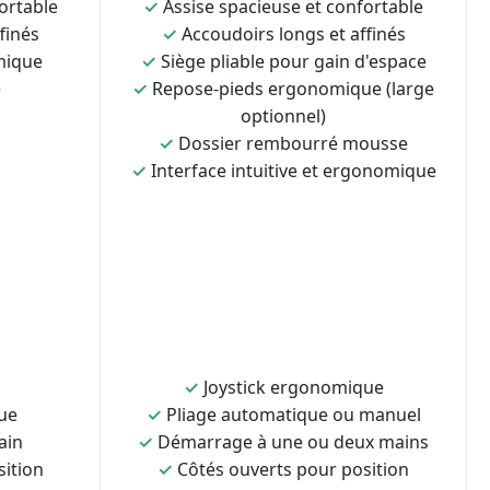
ortable
✓
Assise spacieuse et confortable
finés
✓
Accoudoirs longs et affinés
mique
✓
Siège pliable pour gain d'espace
e
✓
Repose-pieds ergonomique (large
optionnel)
✓
Dossier rembourré mousse
✓
Interface intuitive et ergonomique
✓
Joystick ergonomique
ue
✓
Pliage automatique ou manuel
ain
✓
Démarrage à une ou deux mains
sition
✓
Côtés ouverts pour position