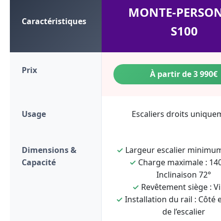
MONTE-PERSO
Caractéristiques
S100
Prix
À partir de 3 990€
Usage
Escaliers droits unique
Dimensions &
✓
Largeur escalier minimum
Capacité
✓
Charge maximale : 140
Inclinaison 72°
✓
Revêtement siège : Vi
✓
Installation du rail : Côté 
de l’escalier