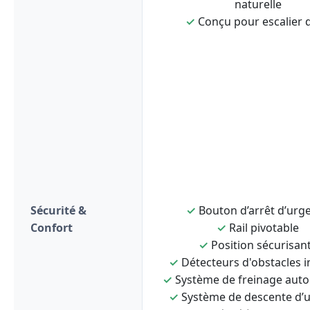
naturelle
✓
Conçu pour escalier d
Sécurité &
✓
Bouton d’arrêt d’urg
Confort
✓
Rail pivotable
✓
Position sécurisan
✓
Détecteurs d'obstacles i
✓
Système de freinage aut
✓
Système de descente d’