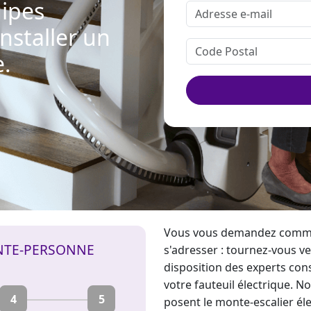
ipes
installer un
e.
Vous vous demandez com
NTE-PERSONNE
s'adresser : tournez-vous v
disposition des experts con
votre fauteuil électrique. N
4
5
posent le
monte-escalier él