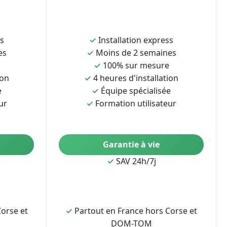
ss
✓
Installation express
es
✓
Moins de 2 semaines
✓
100% sur mesure
ion
✓
4 heures d'installation
e
✓
Équipe spécialisée
ur
✓
Formation utilisateur
Garantie à vie
✓
SAV 24h/7j
orse et
✓
Partout en France hors Corse et
DOM-TOM