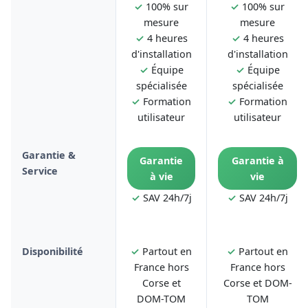
✓
100% sur
✓
100% sur
mesure
mesure
✓
4 heures
✓
4 heures
d'installation
d'installation
✓
Équipe
✓
Équipe
spécialisée
spécialisée
✓
Formation
✓
Formation
utilisateur
utilisateur
Garantie &
Garantie
Garantie à
Service
à vie
vie
✓
SAV 24h/7j
✓
SAV 24h/7j
Disponibilité
✓
Partout en
✓
Partout en
France hors
France hors
Corse et
Corse et DOM-
DOM-TOM
TOM