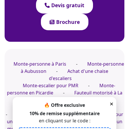
Devis gratuit
Brochure
Monte-personne à Paris
-
Monte-personne
à Aubusson
-
Achat d'une chaise
d'escaliers
Monte-escalier pour PMR
-
Monte-
personne en Picardie
-
Fauteuil motorisé à La
Rochelle
×
🔥 Offre exclusive
Installer un fauteuil électrique dans un escalier
10% de remise supplémentaire
-
Conseil sur une chaise élévatrice motorisée pour
en cliquant sur le code :
un escalier intérieur
-
Installation rapide d'un
monte-escalier pour personne à mobilité réduite