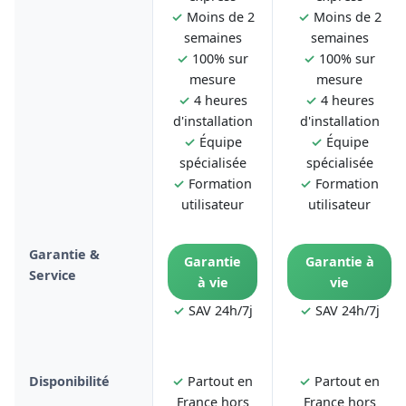
✓
Moins de 2
✓
Moins de 2
semaines
semaines
✓
100% sur
✓
100% sur
mesure
mesure
✓
4 heures
✓
4 heures
d'installation
d'installation
✓
Équipe
✓
Équipe
spécialisée
spécialisée
✓
Formation
✓
Formation
utilisateur
utilisateur
Garantie &
Garantie
Garantie à
Service
à vie
vie
✓
SAV 24h/7j
✓
SAV 24h/7j
Disponibilité
✓
Partout en
✓
Partout en
France hors
France hors