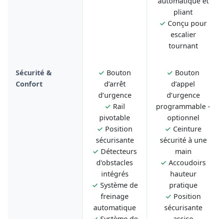
automatique et
pliant
✓
Conçu pour
escalier
tournant
Sécurité &
✓
Bouton
✓
Bouton
Confort
d’arrêt
d’appel
d’urgence
d’urgence
✓
Rail
programmable -
pivotable
optionnel
✓
Position
✓
Ceinture
sécurisante
sécurité à une
✓
Détecteurs
main
d'obstacles
✓
Accoudoirs
intégrés
hauteur
✓
Système de
pratique
freinage
✓
Position
automatique
sécurisante
✓
Système de
assise