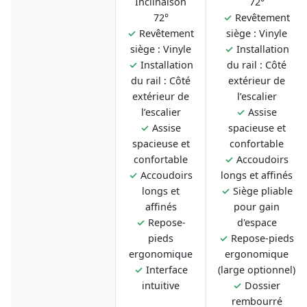
Inclinaison
72°
72°
✓
Revêtement
✓
Revêtement
siège : Vinyle
siège : Vinyle
✓
Installation
✓
Installation
du rail : Côté
du rail : Côté
extérieur de
extérieur de
l’escalier
l’escalier
✓
Assise
✓
Assise
spacieuse et
spacieuse et
confortable
confortable
✓
Accoudoirs
✓
Accoudoirs
longs et affinés
longs et
✓
Siège pliable
affinés
pour gain
✓
Repose-
d'espace
pieds
✓
Repose-pieds
ergonomique
ergonomique
✓
Interface
(large optionnel)
intuitive
✓
Dossier
rembourré