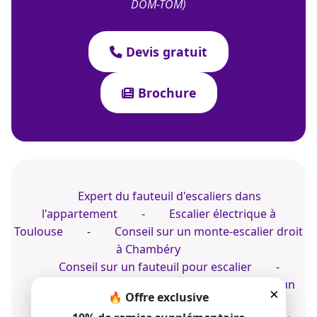
DOM-TOM)
Devis gratuit
Brochure
Expert du fauteuil d'escaliers dans
l'appartement
-
Escalier électrique à
Toulouse
-
Conseil sur un monte-escalier droit
à Chambéry
Conseil sur un fauteuil pour escalier
-
Monte-escalier à Chartres
-
Installer un
×
🔥 Offre exclusive
monte-escalier électrique dans l'Aude