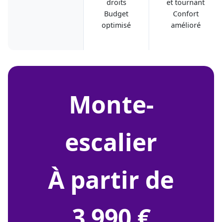
droits
et tournant
Budget
Confort
optimisé
amélioré
monte-
escalier
À partir de
3 990 €