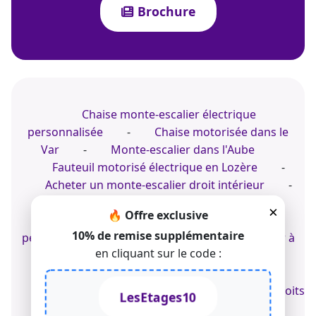
Brochure
Chaise monte-escalier électrique
personnalisée
-
Chaise motorisée dans le
Var
-
Monte-escalier dans l'Aube
Fauteuil motorisé électrique en Lozère
-
Acheter un monte-escalier droit intérieur
-
Monte-personne électrique à Cannes
×
🔥 Offre exclusive
Acheter un monte-escalier intérieur
10% de remise supplémentaire
personnalisé
-
Installer un monte-escalier à
en cliquant sur le code :
Saint-Etienne
-
Installation d'une chaise
d'escalier
© 2022-2026 TK Home Solutions - CGV - Tous droits
LesEtages10
réservés