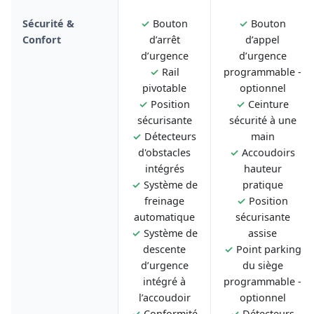
Sécurité &
✓
Bouton
✓
Bouton
Confort
d’arrêt
d’appel
d’urgence
d’urgence
✓
Rail
programmable -
pivotable
optionnel
✓
Position
✓
Ceinture
sécurisante
sécurité à une
✓
Détecteurs
main
d'obstacles
✓
Accoudoirs
intégrés
hauteur
✓
Système de
pratique
freinage
✓
Position
automatique
sécurisante
✓
Système de
assise
descente
✓
Point parking
d’urgence
du siège
intégré à
programmable -
l’accoudoir
optionnel
✓
Conformité
✓
Détecteurs