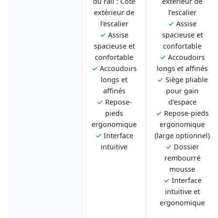
du rail : Côté
extérieur de
extérieur de
l’escalier
l’escalier
✓
Assise
✓
Assise
spacieuse et
spacieuse et
confortable
confortable
✓
Accoudoirs
✓
Accoudoirs
longs et affinés
longs et
✓
Siège pliable
affinés
pour gain
✓
Repose-
d'espace
pieds
✓
Repose-pieds
ergonomique
ergonomique
✓
Interface
(large optionnel)
intuitive
✓
Dossier
rembourré
mousse
✓
Interface
intuitive et
ergonomique