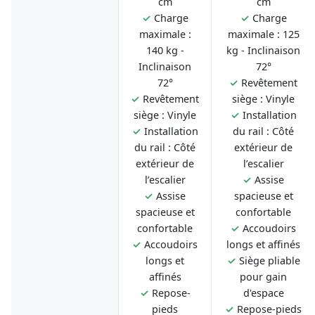
cm
cm
✓
Charge
✓
Charge
maximale :
maximale : 125
140 kg -
kg - Inclinaison
Inclinaison
72°
72°
✓
Revêtement
✓
Revêtement
siège : Vinyle
siège : Vinyle
✓
Installation
✓
Installation
du rail : Côté
du rail : Côté
extérieur de
extérieur de
l’escalier
l’escalier
✓
Assise
✓
Assise
spacieuse et
spacieuse et
confortable
confortable
✓
Accoudoirs
✓
Accoudoirs
longs et affinés
longs et
✓
Siège pliable
affinés
pour gain
✓
Repose-
d'espace
pieds
✓
Repose-pieds