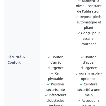
✓
Maintien à
niveau constant
de l'utilisateur
✓
Repose-pieds
automatique et
pliant
✓
Conçu pour
escalier
tournant
Sécurité &
✓
Bouton
✓
Bouton
Confort
d’arrêt
d’appel
d’urgence
d’urgence
✓
Rail
programmable -
pivotable
optionnel
✓
Position
✓
Ceinture
sécurisante
sécurité à une
✓
Détecteurs
main
d'obstacles
✓
Accoudoirs
intégrés
hauteur