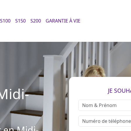
S100
S150
S200
GARANTIE À VIE
Midi-
JE SOUH
 en Midi-