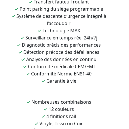
✓
Transfert fauteuil roulant
✓
Point parking du siège programmable
✓
Système de descente d’urgence intégré à
l’accoudoir
✓
Technologie MAX
✓
Surveillance en temps réel 24h/7j
✓
Diagnostic précis des performances
✓
Détection précoce des défaillances
✓
Analyse des données en continu
✓
Conformité médicale CEM/EMI
✓
Conformité Norme EN81-40
✓
Garantie à vie
✓
Nombreuses combinaisons
✓
12 couleurs
✓
4 finitions rail
✓
Vinyle, Tissu ou Cuir