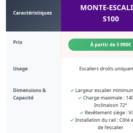
MONTE-ESCALI
Caractéristiques
S100
Prix
À partir de 3 990€
Usage
Escaliers droits unique
Dimensions &
✓
Largeur escalier minimum
Capacité
✓
Charge maximale : 140
Inclinaison 72°
✓
Revêtement siège : Vi
✓
Installation du rail : Côté 
de l’escalier