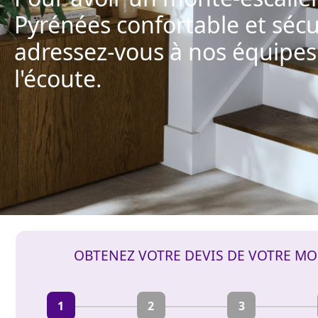
Pyrénées confortable et sécu
adressez-vous à nos équipes 
l'écoute.
OBTENEZ VOTRE DEVIS DE VOTRE MO
1
2
3