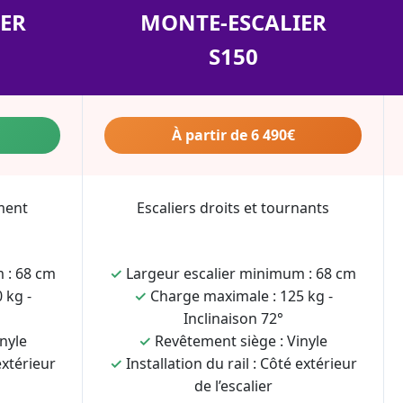
ER
MONTE-ESCALIER
S150
À partir de 6 490€
ment
Escaliers droits et tournants
 : 68 cm
✓
Largeur escalier minimum : 68 cm
 kg -
✓
Charge maximale : 125 kg -
Inclinaison 72°
nyle
✓
Revêtement siège : Vinyle
extérieur
✓
Installation du rail : Côté extérieur
de l’escalier