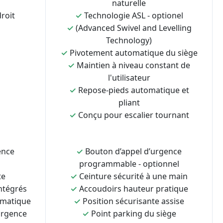
naturelle
roit
✓
Technologie ASL - optionel
✓
(Advanced Swivel and Levelling
Technology)
✓
Pivotement automatique du siège
✓
Maintien à niveau constant de
l'utilisateur
✓
Repose-pieds automatique et
pliant
✓
Conçu pour escalier tournant
ence
✓
Bouton d’appel d’urgence
programmable - optionnel
te
✓
Ceinture sécurité à une main
ntégrés
✓
Accoudoirs hauteur pratique
omatique
✓
Position sécurisante assise
urgence
✓
Point parking du siège