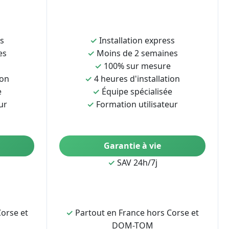
ss
✓
Installation express
es
✓
Moins de 2 semaines
✓
100% sur mesure
ion
✓
4 heures d'installation
e
✓
Équipe spécialisée
ur
✓
Formation utilisateur
Garantie à vie
✓
SAV 24h/7j
orse et
✓
Partout en France hors Corse et
DOM-TOM