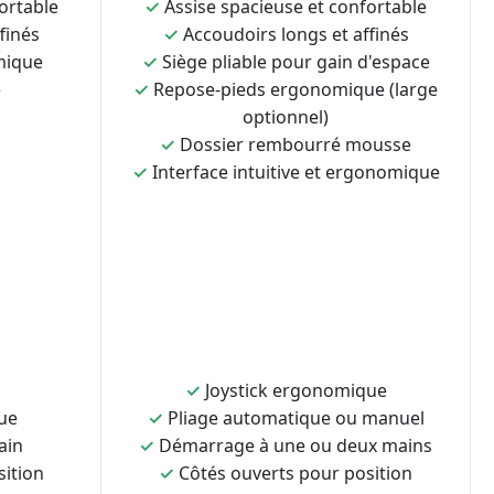
ortable
✓
Assise spacieuse et confortable
finés
✓
Accoudoirs longs et affinés
mique
✓
Siège pliable pour gain d'espace
e
✓
Repose-pieds ergonomique (large
optionnel)
✓
Dossier rembourré mousse
✓
Interface intuitive et ergonomique
✓
Joystick ergonomique
ue
✓
Pliage automatique ou manuel
ain
✓
Démarrage à une ou deux mains
sition
✓
Côtés ouverts pour position