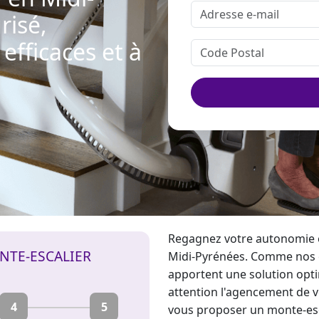
risé,
efficaces et à
Regagnez votre autonomie e
NTE-ESCALIER
Midi-Pyrénées. Comme nos éq
apportent une solution opti
attention l'agencement de vot
4
5
vous proposer un
monte-esc