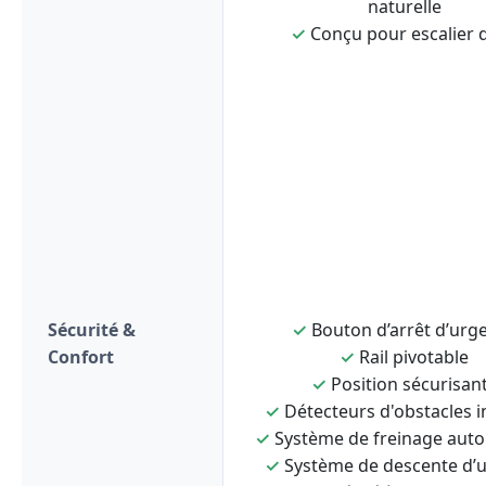
naturelle
✓
Conçu pour escalier d
Sécurité &
✓
Bouton d’arrêt d’urg
Confort
✓
Rail pivotable
✓
Position sécurisan
✓
Détecteurs d'obstacles i
✓
Système de freinage aut
✓
Système de descente d’