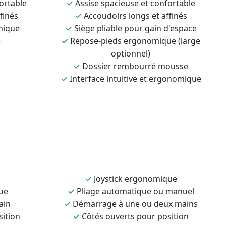
ortable
✓
Assise spacieuse et confortable
finés
✓
Accoudoirs longs et affinés
mique
✓
Siège pliable pour gain d'espace
e
✓
Repose-pieds ergonomique (large
optionnel)
✓
Dossier rembourré mousse
✓
Interface intuitive et ergonomique
✓
Joystick ergonomique
ue
✓
Pliage automatique ou manuel
ain
✓
Démarrage à une ou deux mains
sition
✓
Côtés ouverts pour position