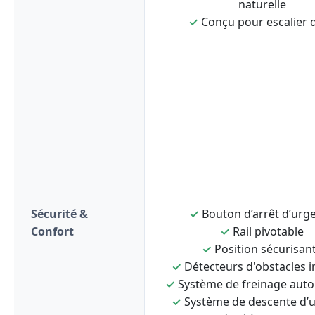
naturelle
✓
Conçu pour escalier d
Sécurité &
✓
Bouton d’arrêt d’urg
Confort
✓
Rail pivotable
✓
Position sécurisan
✓
Détecteurs d'obstacles i
✓
Système de freinage aut
✓
Système de descente d’