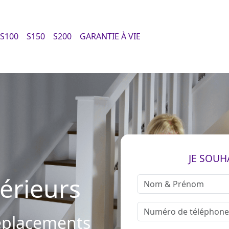
S100
S150
S200
GARANTIE À VIE
JE SOUH
térieurs
déplacements