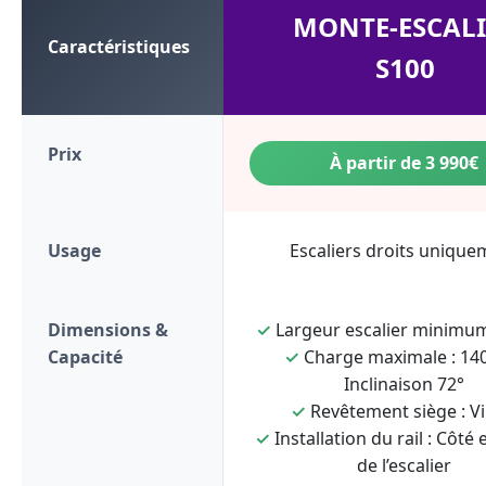
MONTE-ESCALI
Caractéristiques
S100
Prix
À partir de 3 990€
Usage
Escaliers droits unique
Dimensions &
✓
Largeur escalier minimum
Capacité
✓
Charge maximale : 140
Inclinaison 72°
✓
Revêtement siège : Vi
✓
Installation du rail : Côté 
de l’escalier