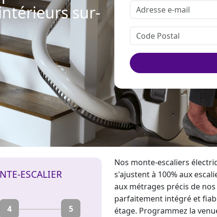
intérieurs sur-
Nos
monte-escalier
s électri
NTE-ESCALIER
s'ajustent à 100% aux escalie
aux métrages précis de nos
parfaitement intégré et fia
4
5
étage. Programmez la venu