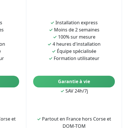
ss
✓
Installation express
es
✓
Moins de 2 semaines
✓
100% sur mesure
ion
✓
4 heures d'installation
e
✓
Équipe spécialisée
ur
✓
Formation utilisateur
Garantie à vie
✓
SAV 24h/7j
orse et
✓
Partout en France hors Corse et
DOM-TOM