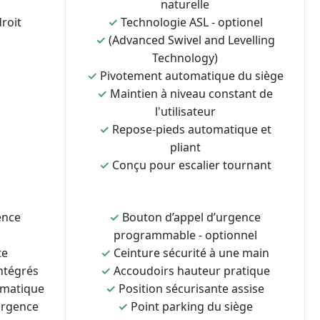
naturelle
roit
✓
Technologie ASL - optionel
✓
(Advanced Swivel and Levelling
Technology)
✓
Pivotement automatique du siège
✓
Maintien à niveau constant de
l'utilisateur
✓
Repose-pieds automatique et
pliant
✓
Conçu pour escalier tournant
ence
✓
Bouton d’appel d’urgence
programmable - optionnel
te
✓
Ceinture sécurité à une main
ntégrés
✓
Accoudoirs hauteur pratique
omatique
✓
Position sécurisante assise
urgence
✓
Point parking du siège