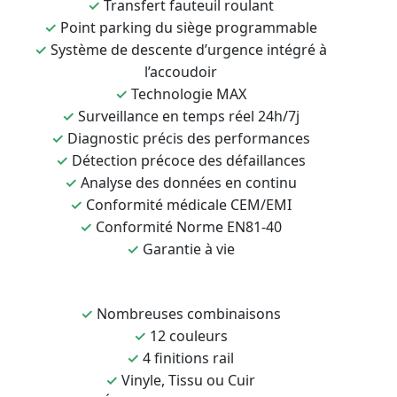
✓
Transfert fauteuil roulant
✓
Point parking du siège programmable
✓
Système de descente d’urgence intégré à
l’accoudoir
✓
Technologie MAX
✓
Surveillance en temps réel 24h/7j
✓
Diagnostic précis des performances
✓
Détection précoce des défaillances
✓
Analyse des données en continu
✓
Conformité médicale CEM/EMI
✓
Conformité Norme EN81-40
✓
Garantie à vie
✓
Nombreuses combinaisons
✓
12 couleurs
✓
4 finitions rail
✓
Vinyle, Tissu ou Cuir