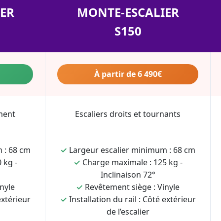
ER
MONTE-ESCALIER
S150
À partir de 6 490€
ment
Escaliers droits et tournants
 : 68 cm
✓
Largeur escalier minimum : 68 cm
 kg -
✓
Charge maximale : 125 kg -
Inclinaison 72°
nyle
✓
Revêtement siège : Vinyle
extérieur
✓
Installation du rail : Côté extérieur
de l’escalier