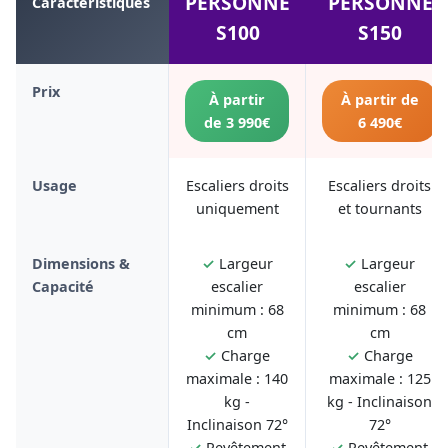
PERSONNE
PERSONNE
Caractéristiques
S100
S150
Prix
À partir
À partir de
de 3 990€
6 490€
Usage
Escaliers droits
Escaliers droits
uniquement
et tournants
Dimensions &
✓
Largeur
✓
Largeur
Capacité
escalier
escalier
minimum : 68
minimum : 68
cm
cm
✓
Charge
✓
Charge
maximale : 140
maximale : 125
kg -
kg - Inclinaison
Inclinaison 72°
72°
✓
Revêtement
✓
Revêtement