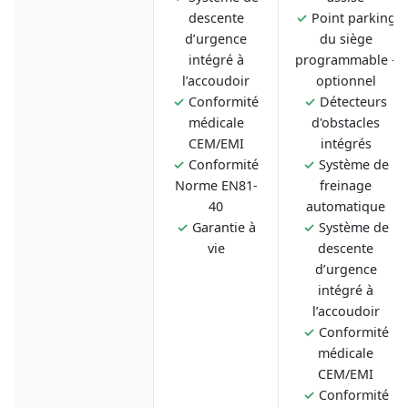
descente
✓
Point parking
d’urgence
du siège
intégré à
programmable -
l’accoudoir
optionnel
✓
Conformité
✓
Détecteurs
médicale
d'obstacles
CEM/EMI
intégrés
✓
Conformité
✓
Système de
Norme EN81-
freinage
40
automatique
✓
Garantie à
✓
Système de
vie
descente
d’urgence
intégré à
l’accoudoir
✓
Conformité
médicale
CEM/EMI
✓
Conformité