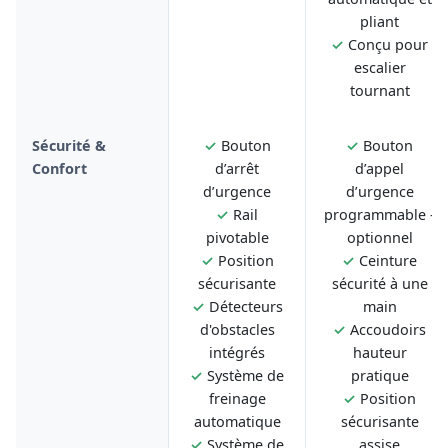
pliant
✓
Conçu pour
escalier
tournant
Sécurité &
✓
Bouton
✓
Bouton
Confort
d’arrêt
d’appel
d’urgence
d’urgence
✓
Rail
programmable -
pivotable
optionnel
✓
Position
✓
Ceinture
sécurisante
sécurité à une
✓
Détecteurs
main
d'obstacles
✓
Accoudoirs
intégrés
hauteur
✓
Système de
pratique
freinage
✓
Position
automatique
sécurisante
✓
Système de
assise