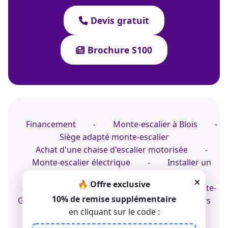
Devis gratuit
Brochure S100
Financement
-
Monte-escalier à Blois
-
Siège adapté monte-escalier
Achat d'une chaise d'escalier motorisée
-
Monte-escalier électrique
-
Installer un
monte-escalier à Angers
×
🔥 Offre exclusive
Prix d'une chaise d'escalier sur mesure en Haute-
10% de remise supplémentaire
Garonne
-
Fabricant de fauteuil d'escaliers
en cliquant sur le code :
droits
-
Expert en monte-escalier
électrique