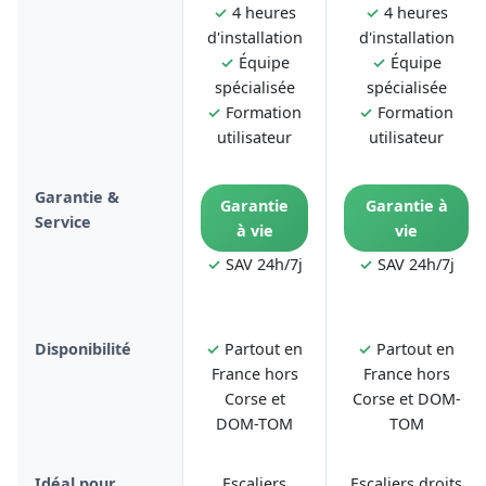
✓
4 heures
✓
4 heures
d'installation
d'installation
✓
Équipe
✓
Équipe
spécialisée
spécialisée
✓
Formation
✓
Formation
utilisateur
utilisateur
Garantie &
Garantie
Garantie à
Service
à vie
vie
✓
SAV 24h/7j
✓
SAV 24h/7j
Disponibilité
✓
Partout en
✓
Partout en
France hors
France hors
Corse et
Corse et DOM-
DOM-TOM
TOM
Idéal pour
Escaliers
Escaliers droits