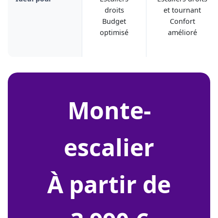
droits
et tournant
Budget
Confort
optimisé
amélioré
monte-
escalier
À partir de