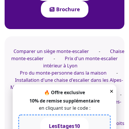
Brochure
Comparer un siège monte-escalier
-
Chaise
monte-escalier
-
Prix d'un monte-escalier
intérieur à Lyon
Pro du monte-personne dans la maison
-
Installation d'une chaise d'escalier dans les Alpes-
Maritimes
-
Siège d'escalier pour PMR
×
🔥 Offre exclusive
Acheter un escalier électrique personnalisé
-
10% de remise supplémentaire
Installer un siège monte-escalier dans les Alpes-
en cliquant sur le code :
Maritimes
-
Fauteuil motorisé dans une
résidence
© 2022-2026 TK Home Solutions - CGV - Tous droits
LesEtages10