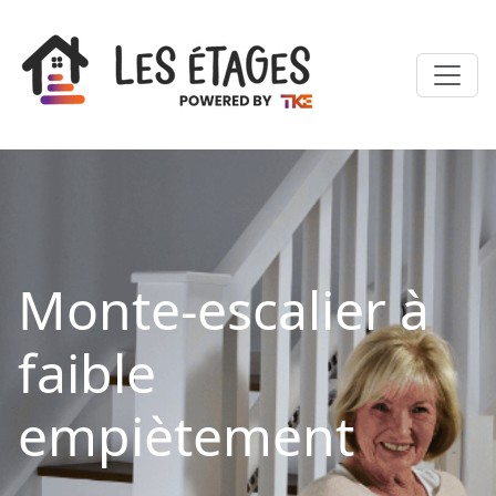
Monte-escalier à
faible
empiètement