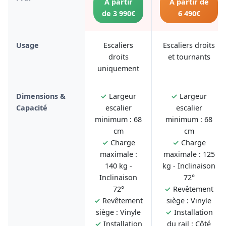
À partir
À partir de
de 3 990€
6 490€
Usage
Escaliers
Escaliers droits
droits
et tournants
uniquement
Dimensions &
✓
Largeur
✓
Largeur
Capacité
escalier
escalier
minimum : 68
minimum : 68
cm
cm
✓
Charge
✓
Charge
maximale :
maximale : 125
140 kg -
kg - Inclinaison
Inclinaison
72°
72°
✓
Revêtement
✓
Revêtement
siège : Vinyle
siège : Vinyle
✓
Installation
✓
Installation
du rail : Côté