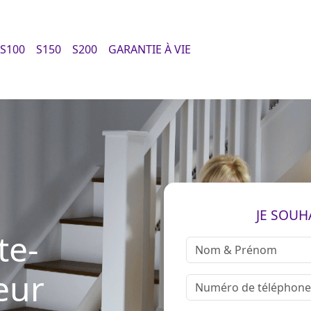
S100
S150
S200
GARANTIE À VIE
JE SOUH
te-
eur