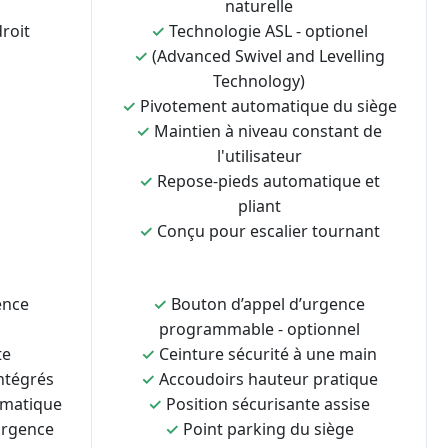
naturelle
roit
✓
Technologie ASL - optionel
✓
(Advanced Swivel and Levelling
Technology)
✓
Pivotement automatique du siège
✓
Maintien à niveau constant de
l'utilisateur
✓
Repose-pieds automatique et
pliant
✓
Conçu pour escalier tournant
ence
✓
Bouton d’appel d’urgence
programmable - optionnel
te
✓
Ceinture sécurité à une main
ntégrés
✓
Accoudoirs hauteur pratique
omatique
✓
Position sécurisante assise
urgence
✓
Point parking du siège