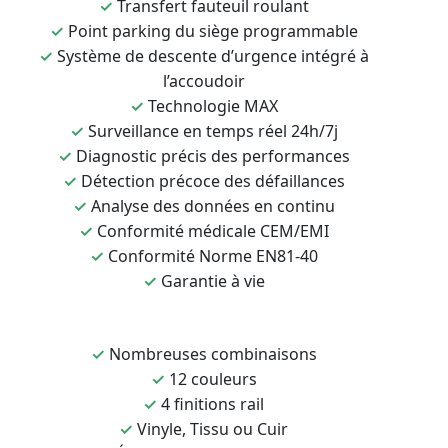
✓
Transfert fauteuil roulant
✓
Point parking du siège programmable
✓
Système de descente d’urgence intégré à
l’accoudoir
✓
Technologie MAX
✓
Surveillance en temps réel 24h/7j
✓
Diagnostic précis des performances
✓
Détection précoce des défaillances
✓
Analyse des données en continu
✓
Conformité médicale CEM/EMI
✓
Conformité Norme EN81-40
✓
Garantie à vie
✓
Nombreuses combinaisons
✓
12 couleurs
✓
4 finitions rail
✓
Vinyle, Tissu ou Cuir