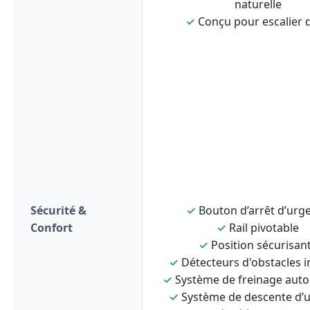
naturelle
✓
Conçu pour escalier d
Sécurité &
✓
Bouton d’arrêt d’urg
Confort
✓
Rail pivotable
✓
Position sécurisan
✓
Détecteurs d'obstacles i
✓
Système de freinage aut
✓
Système de descente d’