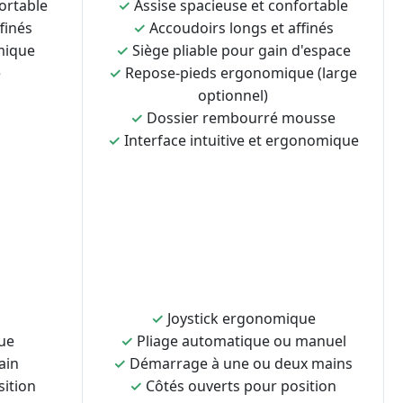
ortable
✓
Assise spacieuse et confortable
finés
✓
Accoudoirs longs et affinés
mique
✓
Siège pliable pour gain d'espace
e
✓
Repose-pieds ergonomique (large
optionnel)
✓
Dossier rembourré mousse
✓
Interface intuitive et ergonomique
✓
Joystick ergonomique
ue
✓
Pliage automatique ou manuel
ain
✓
Démarrage à une ou deux mains
sition
✓
Côtés ouverts pour position