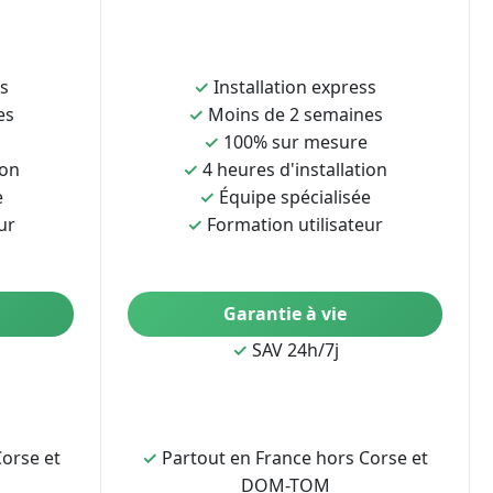
ss
✓
Installation express
es
✓
Moins de 2 semaines
✓
100% sur mesure
ion
✓
4 heures d'installation
e
✓
Équipe spécialisée
ur
✓
Formation utilisateur
Garantie à vie
✓
SAV 24h/7j
orse et
✓
Partout en France hors Corse et
DOM-TOM