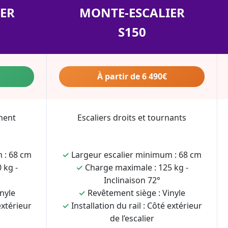
ER
MONTE-ESCALIER
S150
À partir de 6 490€
ment
Escaliers droits et tournants
 : 68 cm
✓
Largeur escalier minimum : 68 cm
 kg -
✓
Charge maximale : 125 kg -
Inclinaison 72°
nyle
✓
Revêtement siège : Vinyle
extérieur
✓
Installation du rail : Côté extérieur
de l’escalier