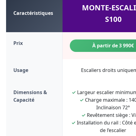
MONTE-ESCALI
Caractéristiques
S100
Prix
À partir de 3 990€
Usage
Escaliers droits unique
Dimensions &
✓
Largeur escalier minimum
Capacité
✓
Charge maximale : 140
Inclinaison 72°
✓
Revêtement siège : Vi
✓
Installation du rail : Côté 
de l’escalier