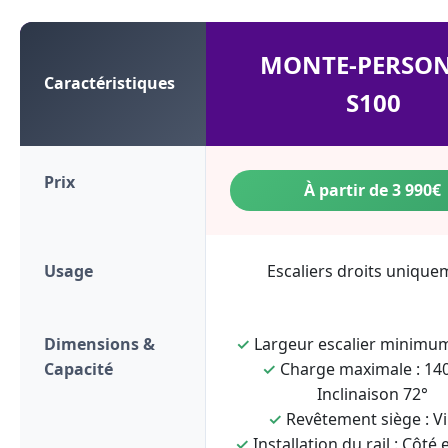
MONTE-PERSO
Caractéristiques
S100
Prix
À partir de 3 990€
Usage
Escaliers droits unique
Dimensions &
✓
Largeur escalier minimum
Capacité
✓
Charge maximale : 140
Inclinaison 72°
✓
Revêtement siège : Vi
✓
Installation du rail : Côté 