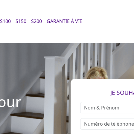
S100
S150
S200
GARANTIE À VIE
JE SOUH
our