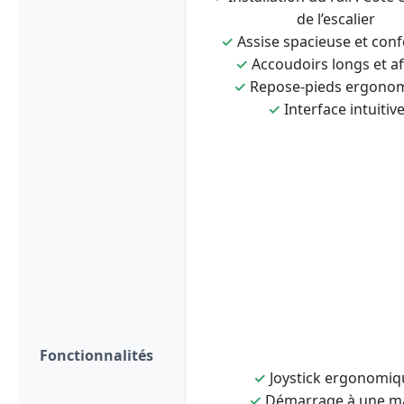
de l’escalier
✓
Assise spacieuse et conf
✓
Accoudoirs longs et af
✓
Repose-pieds ergono
✓
Interface intuitiv
Fonctionnalités
✓
Joystick ergonomiq
✓
Démarrage à une m