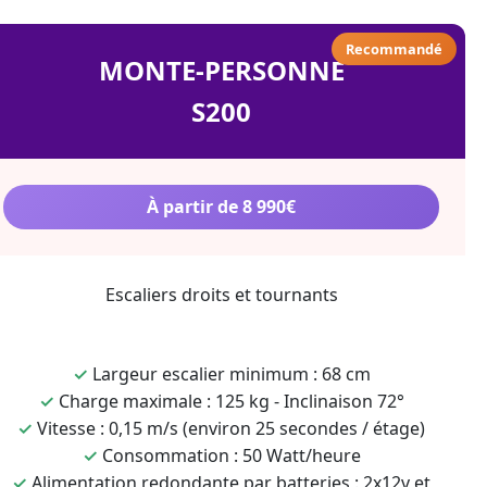
Recommandé
MONTE-PERSONNE
S200
À partir de 8 990€
Escaliers droits et tournants
✓
Largeur escalier minimum : 68 cm
✓
Charge maximale : 125 kg - Inclinaison 72°
✓
Vitesse : 0,15 m/s (environ 25 secondes / étage)
✓
Consommation : 50 Watt/heure
✓
Alimentation redondante par batteries : 2x12v et