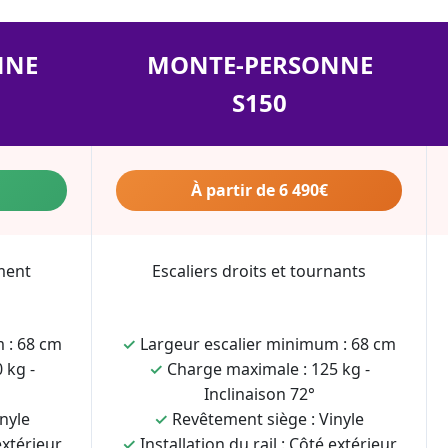
NNE
MONTE-PERSONNE
S150
À partir de 6 490€
ment
Escaliers droits et tournants
 : 68 cm
✓
Largeur escalier minimum : 68 cm
 kg -
✓
Charge maximale : 125 kg -
Inclinaison 72°
nyle
✓
Revêtement siège : Vinyle
extérieur
✓
Installation du rail : Côté extérieur