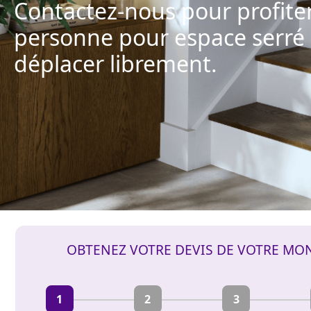
Contactez-nous pour profite
personne pour espace serré 
déplacer librement.
OBTENEZ VOTRE DEVIS DE VOTRE MO
1
2
3