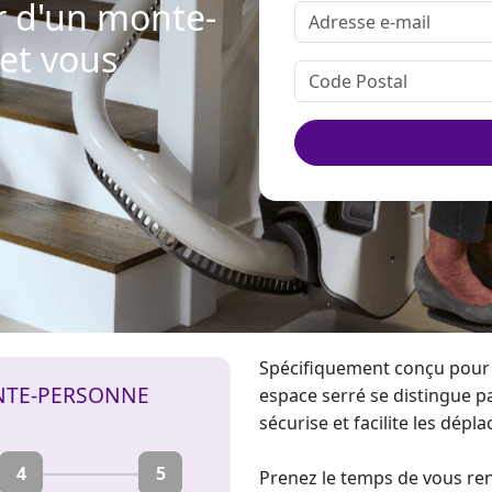
r d'un monte-
et vous
Spécifiquement conçu pour le
NTE-PERSONNE
espace serré se distingue p
sécurise et facilite les dépl
4
5
Prenez le temps de vous re