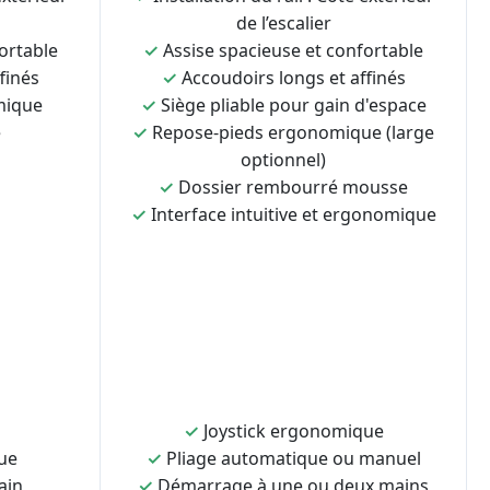
de l’escalier
ortable
✓
Assise spacieuse et confortable
finés
✓
Accoudoirs longs et affinés
mique
✓
Siège pliable pour gain d'espace
e
✓
Repose-pieds ergonomique (large
optionnel)
✓
Dossier rembourré mousse
✓
Interface intuitive et ergonomique
✓
Joystick ergonomique
ue
✓
Pliage automatique ou manuel
ain
✓
Démarrage à une ou deux mains