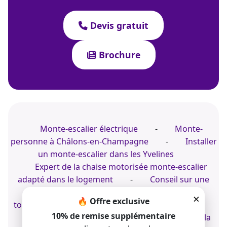
Devis gratuit
Brochure
Monte-escalier électrique
-
Monte-
personne à Châlons-en-Champagne
-
Installer
un monte-escalier dans les Yvelines
Expert de la chaise motorisée monte-escalier
adapté dans le logement
-
Conseil sur une
chaise élévatrice motorisée pour un escalier
×
🔥 Offre exclusive
tournant
-
Monte-personne dans le Tarn
10% de remise supplémentaire
Monte-personne à Nanterre
-
Pro de la