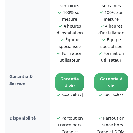
semaines
semaines
✓
100% sur
✓
100% sur
mesure
mesure
✓
4 heures
✓
4 heures
d'installation
d'installation
✓
Équipe
✓
Équipe
spécialisée
spécialisée
✓
Formation
✓
Formation
utilisateur
utilisateur
Garantie &
Garantie
Garantie à
Service
à vie
vie
✓
SAV 24h/7j
✓
SAV 24h/7j
Disponibilité
✓
Partout en
✓
Partout en
France hors
France hors
Corse et
Corse et DOM-