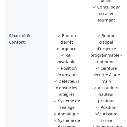
pliant
✓
Conçu pour
escalier
tournant
Sécurité &
✓
Bouton
✓
Bouton
Confort
d’arrêt
d’appel
d’urgence
d’urgence
✓
Rail
programmable -
pivotable
optionnel
✓
Position
✓
Ceinture
sécurisante
sécurité à une
✓
Détecteurs
main
d'obstacles
✓
Accoudoirs
intégrés
hauteur
✓
Système de
pratique
freinage
✓
Position
automatique
sécurisante
✓
Système de
assise
descente
✓
Point parking