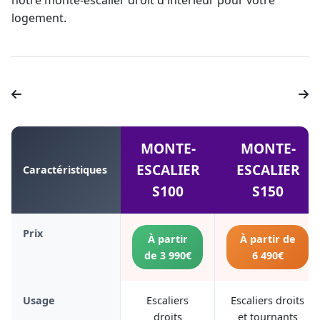
notre
monte-escalier droit
d'intérieur pour votre
logement.
MONTE-
MONTE-
ESCALIER
ESCALIER
Caractéristiques
S100
S150
Prix
À partir
À partir de
de 3 990€
6 490€
Usage
Escaliers
Escaliers droits
droits
et tournants