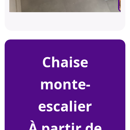
chaise
monte-
escalier
À partir de