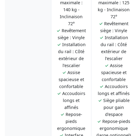
maximale :
maximale : 125
140 kg -
kg - Inclinaison
Inclinaison
72°
72°
✓
Revêtement
✓
Revêtement
siège : Vinyle
siège : Vinyle
✓
Installation
✓
Installation
du rail : Côté
du rail : Côté
extérieur de
extérieur de
l’escalier
l’escalier
✓
Assise
✓
Assise
spacieuse et
spacieuse et
confortable
confortable
✓
Accoudoirs
✓
Accoudoirs
longs et affinés
longs et
✓
Siège pliable
affinés
pour gain
✓
Repose-
d'espace
pieds
✓
Repose-pieds
ergonomique
ergonomique
✓
Interface
(large optionnel)