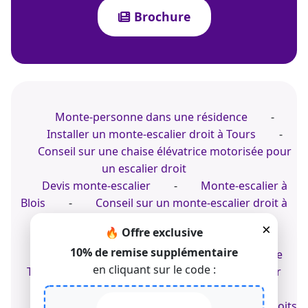
Brochure
Monte-personne dans une résidence
-
Installer un monte-escalier droit à Tours
-
Conseil sur une chaise élévatrice motorisée pour
un escalier droit
Devis monte-escalier
-
Monte-escalier à
Blois
-
Conseil sur un monte-escalier droit à
l'intérieur d'un logement
×
🔥 Offre exclusive
Expert de la chaise d'escalier tournant
-
10% de remise supplémentaire
Conseil sur une chaise monte-escalier dans le
en cliquant sur le code :
Tarn
-
Installer un fauteuil sur un escalier
tournant à l'extérieur d'une maison
© 2022-2026 TK Home Solutions - CGV - Tous droits