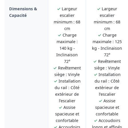
Dimensions &
✓
Largeur
✓
Largeur
Capacité
escalier
escalier
minimum : 68
minimum : 68
cm
cm
✓
Charge
✓
Charge
maximale :
maximale : 125
140 kg -
kg - Inclinaison
Inclinaison
72°
72°
✓
Revêtement
✓
Revêtement
siège : Vinyle
siège : Vinyle
✓
Installation
✓
Installation
du rail : Côté
du rail : Côté
extérieur de
extérieur de
l’escalier
l’escalier
✓
Assise
✓
Assise
spacieuse et
spacieuse et
confortable
confortable
✓
Accoudoirs
✓
Accoudoirs
longs et affinés