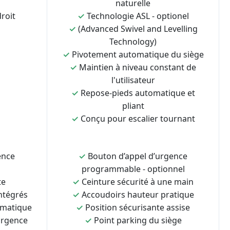
naturelle
roit
✓
Technologie ASL - optionel
✓
(Advanced Swivel and Levelling
Technology)
✓
Pivotement automatique du siège
✓
Maintien à niveau constant de
l'utilisateur
✓
Repose-pieds automatique et
pliant
✓
Conçu pour escalier tournant
ence
✓
Bouton d’appel d’urgence
programmable - optionnel
te
✓
Ceinture sécurité à une main
ntégrés
✓
Accoudoirs hauteur pratique
omatique
✓
Position sécurisante assise
urgence
✓
Point parking du siège