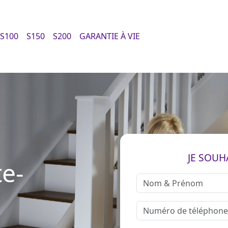
S100
S150
S200
GARANTIE À VIE
JE SOUH
e-