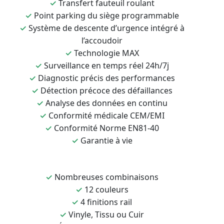
✓
Transfert fauteuil roulant
✓
Point parking du siège programmable
✓
Système de descente d’urgence intégré à
l’accoudoir
✓
Technologie MAX
✓
Surveillance en temps réel 24h/7j
✓
Diagnostic précis des performances
✓
Détection précoce des défaillances
✓
Analyse des données en continu
✓
Conformité médicale CEM/EMI
✓
Conformité Norme EN81-40
✓
Garantie à vie
✓
Nombreuses combinaisons
✓
12 couleurs
✓
4 finitions rail
✓
Vinyle, Tissu ou Cuir