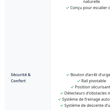
naturelle
✓
Conçu pour escalier d
Sécurité &
✓
Bouton d’arrêt d’urg
Confort
✓
Rail pivotable
✓
Position sécurisan
✓
Détecteurs d'obstacles i
✓
Système de freinage aut
✓
Système de descente d’