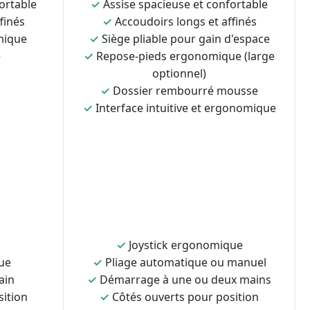
ortable
✓
Assise spacieuse et confortable
finés
✓
Accoudoirs longs et affinés
mique
✓
Siège pliable pour gain d'espace
e
✓
Repose-pieds ergonomique (large
optionnel)
✓
Dossier rembourré mousse
✓
Interface intuitive et ergonomique
✓
Joystick ergonomique
ue
✓
Pliage automatique ou manuel
ain
✓
Démarrage à une ou deux mains
sition
✓
Côtés ouverts pour position