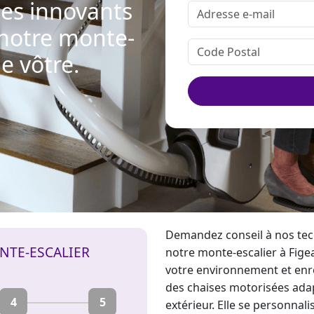
les innovants
 notre monte-
le vôtre.
Demandez conseil à nos tec
NTE-ESCALIER
notre
monte-escalier
à Fige
votre environnement et en
des chaises motorisées adapt
4
5
extérieur. Elle se personnal