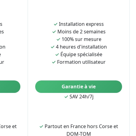
ss
✓
Installation express
es
✓
Moins de 2 semaines
✓
100% sur mesure
ion
✓
4 heures d'installation
e
✓
Équipe spécialisée
ur
✓
Formation utilisateur
Garantie à vie
✓
SAV 24h/7j
orse et
✓
Partout en France hors Corse et
DOM-TOM