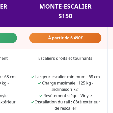
ER
MONTE-ESCALIER
S150
À partir de 6 490€
ment
Escaliers droits et tournants
 : 68 cm
✓
Largeur escalier minimum : 68 cm
 kg -
✓
Charge maximale : 125 kg -
Inclinaison 72°
nyle
✓
Revêtement siège : Vinyle
extérieur
✓
Installation du rail : Côté extérieur
de l’escalier