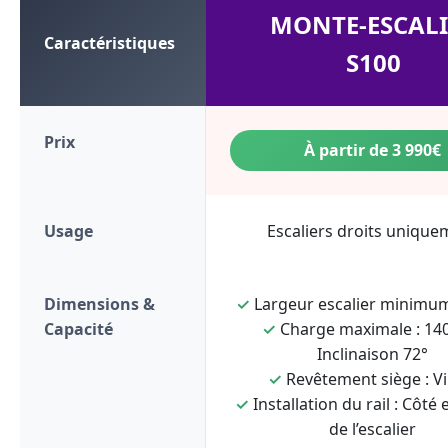
MONTE-ESCALI
Caractéristiques
S100
Prix
À partir de 3 990€
Usage
Escaliers droits unique
Dimensions &
✓
Largeur escalier minimum
Capacité
✓
Charge maximale : 140
Inclinaison 72°
✓
Revêtement siège : Vi
✓
Installation du rail : Côté 
de l’escalier