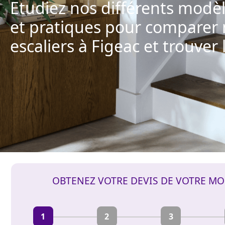
Etudiez nos différents modè
et pratiques pour comparer
escaliers à Figeac et trouver 
OBTENEZ VOTRE DEVIS DE VOTRE MO
1
2
3