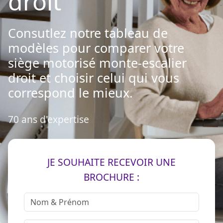
droit
Consutlez notre tableau de
modèles pour comparer votre
siège motorisé monte-escalier
droit et choisir celui qui vous
correspond le mieux.
70 ans d'expertise
JE SOUHAITE RECEVOIR UNE
BROCHURE :